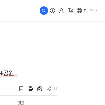
한국어
대표공원
37
댓글