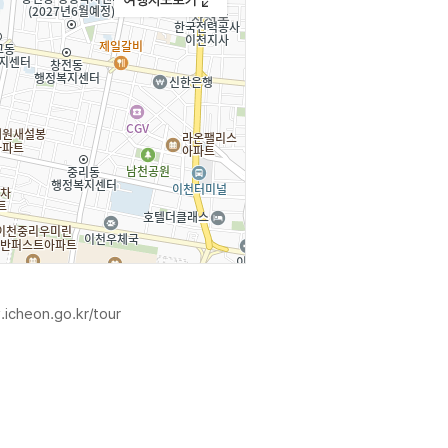
.icheon.go.kr/tour