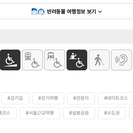
반려동물 여행정보 보기
#걷기길
#걷기여행
#관광지
#데이트코스
책코스
#서울근교여행
#설봉공원
#수도권
봉공원
#이천여행
#자연좋은곳
#전시관