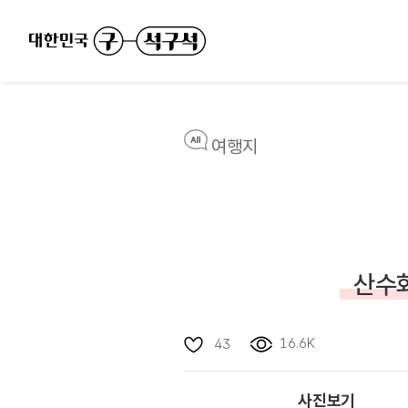
여행지
산수화
16.6K
43
사진보기