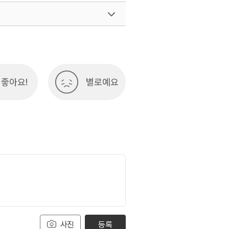
여행)
033-738-3425
좋아요!
별로예요
사진
등록