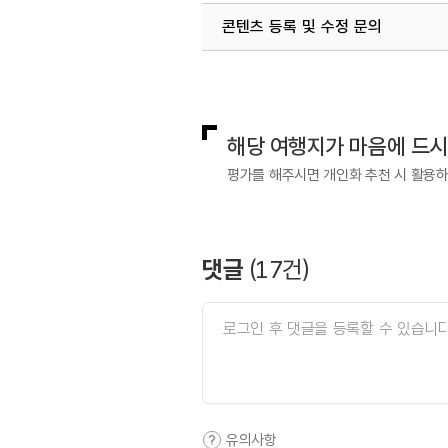
콘텐츠 등록 및 수정 문의
#튤립명소
#피크닉
국내디지털마케팅팀
033-813-3
해당 여행지가 마음에 드
평가를 해주시면 개인화 추천 시 활용
댓글
(
17
건)
유의사항