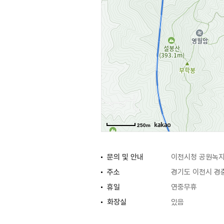
250m
문의 및 안내
이천시청 공원녹지과
주소
경기도 이천시 경충
휴일
연중무휴
화장실
있음