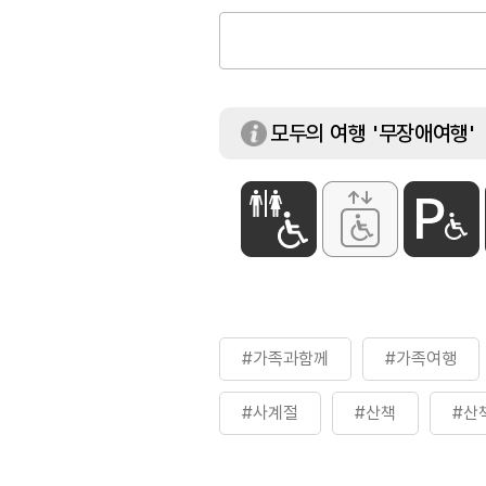
모두의 여행 '무장애여행'
#가족과함께
#가족여행
#사계절
#산책
#산
#이천가볼만한곳
#이천설