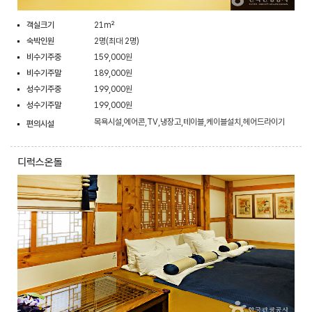
객실크기
21m²
숙박인원
2명(최대 2명)
비수기주중
159,000원
비수기주말
189,000원
성수기주중
199,000원
성수기주말
199,000원
목욕시설,에어콘,TV,냉장고,테이블,케이블설치,헤어드라이기
편의시설
디럭스온돌