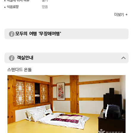
객실내 취사 여부
불가
식음료장
있음
객실수
22
더보기
예약안내
전화(063-636-8001)
객실유형
한실
규모
모두의 여행 '무장애여행'
22객실
객실안내
스탠다드 온돌