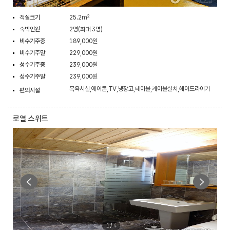
객실크기
25.2m²
숙박인원
2명(최대 3명)
비수기주중
189,000원
비수기주말
229,000원
성수기주중
239,000원
성수기주말
239,000원
목욕시설,에어콘,TV,냉장고,테이블,케이블설치,헤어드라이기
편의시설
로열 스위트
1
/
4