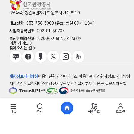
(26464) 강원특별자치도 원주시 세계로 10
대표전화
033-738-3000 (유료, 평일 09시~18시)
사업자등록번호
202-81-50707
통신판매업신고
제2009-서울중구-1234호
이용 가이드
찾아오시는 길
개인정보처리방침
이용약관
위치기반서비스 이용약관
개인위치정보 처리방침
저작권정책
고객서비스헌장
전자우편무단수집거부
자주 묻는 질문
사이트맵
© 한국관광공사
메뉴
검색
여행지도
로그인