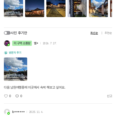
사진 후기만
최신순
추천순
이 구역 소통왕
별*
2026. 7. 27.
방문자 후기
다음 남원여행중에 이곳에서 숙박 해보고 싶어요.
0
0
신고
b******
2025. 11. 4.