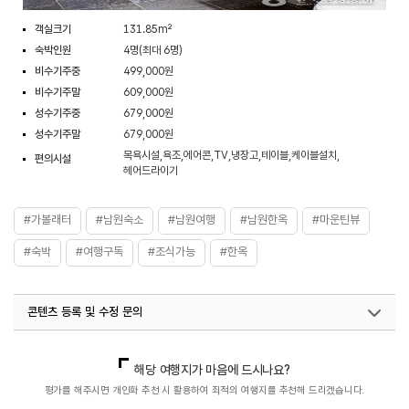
객실크기
131.85m²
숙박인원
4명(최대 6명)
비수기주중
499,000원
비수기주말
609,000원
성수기주중
679,000원
성수기주말
679,000원
목욕시설,욕조,에어콘,TV,냉장고,테이블,케이블설치,
편의시설
헤어드라이기
#가볼래터
#남원숙소
#남원여행
#남원한옥
#마운틴뷰
#숙박
#여행구독
#조식가능
#한옥
콘텐츠 등록 및 수정 문의
국내디지털마케팅팀
033-813-3500
쇼핑숙박팀(전통한옥)
033-738-3358
해당 여행지가 마음에 드시나요?
평가를 해주시면 개인화 추천 시 활용하여 최적의 여행지를 추천해 드리겠습니다.