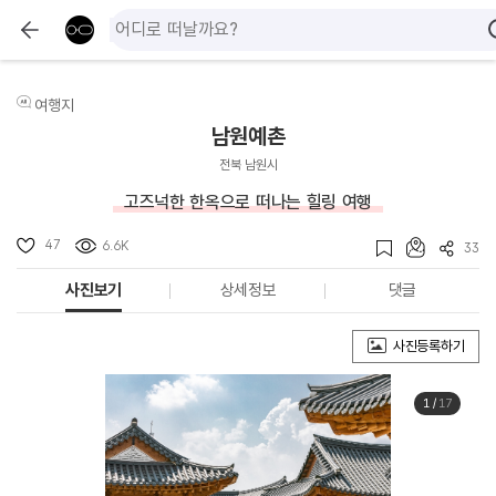
여행지
남원예촌
전북 남원시
고즈넉한 한옥으로 떠나는 힐링 여행
47
6.6K
33
사진보기
상세정보
댓글
사진등록하기
1
/
17