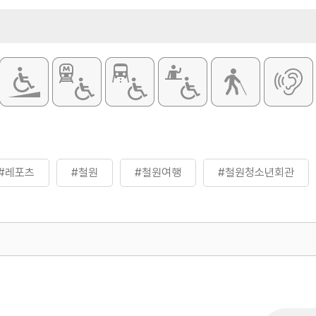
#레포츠
#철원
#철원여행
#철원청소년회관
500