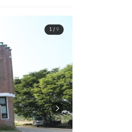
1
/
9