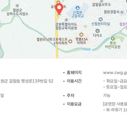
홈페이지
www.cwg.go
원군 갈말읍 명성로139번길 52
이용시간
- 화요일~금요일
- 토요일~일요일
휴일
주차
가능
이용요금
[공연장 사용료
- 동·하절기 1
- 동·하절기 외
실 / 프로그램실 등
화장실
있음