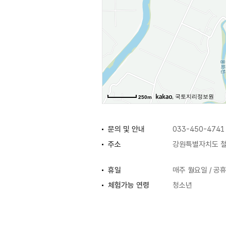
, 국토지리정보원
250m
문의 및 안내
033-450-4741
주소
강원특별자치도 철
휴일
매주 월요일 / 공
체험가능 연령
청소년
주요시설
공연장 / 집단상담