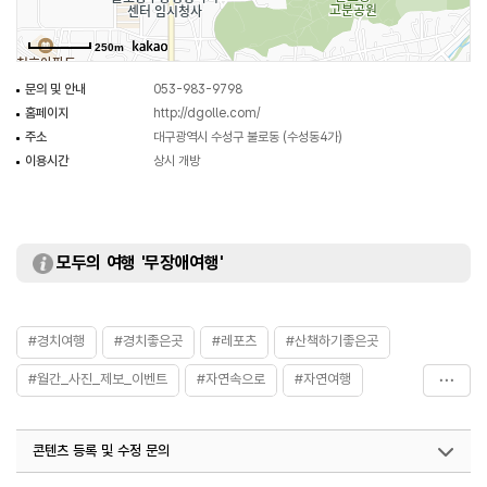
250m
문의 및 안내
053-983-9798
홈페이지
http://dgolle.com/
주소
대구광역시 수성구 불로동 (수성동4가)
이용시간
상시 개방
모두의 여행 '무장애여행'
#경치여행
#경치좋은곳
#레포츠
#산책하기좋은곳
#월간_사진_제보_이벤트
#자연속으로
#자연여행
#자연좋은곳
#자연풍경
#자연환경
#힐링산책
콘텐츠 등록 및 수정 문의
#힐링여행