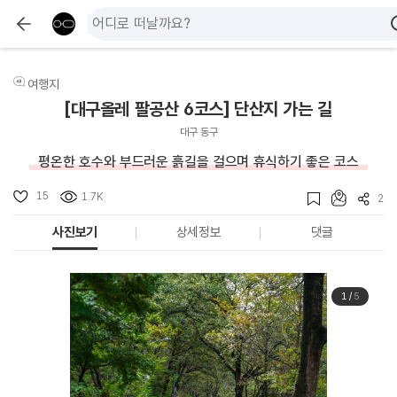
여행지
[대구올레 팔공산 6코스] 단산지 가는 길
대구 동구
평온한 호수와 부드러운 흙길을 걸으며 휴식하기 좋은 코스
15
1.7K
2
사진보기
상세정보
댓글
1
/
5