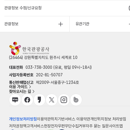
관광정보 수정/신규요청
관광정보
유관기관
(26464) 강원특별자치도 원주시 세계로 10
대표전화
033-738-3000 (유료, 평일 09시~18시)
사업자등록번호
202-81-50707
통신판매업신고
제2009-서울중구-1234호
이용 가이드
찾아오시는 길
개인정보처리방침
이용약관
위치기반서비스 이용약관
개인위치정보 처리방침
저작권정책
고객서비스헌장
전자우편무단수집거부
자주 묻는 질문
사이트맵