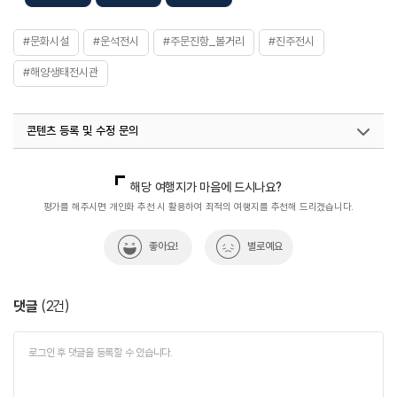
#문화시설
#운석전시
#주문진항_볼거리
#진주전시
#해양생태전시관
콘텐츠 등록 및 수정 문의
국내디지털마케팅팀
033-813-3500
열린관광콘텐츠팀(열린관광-모두의여행)
033-738-3425
해당 여행지가 마음에 드시나요?
평가를 해주시면 개인화 추천 시 활용하여 최적의 여행지를 추천해 드리겠습니다.
좋아요!
별로예요
댓글
(
2
건)