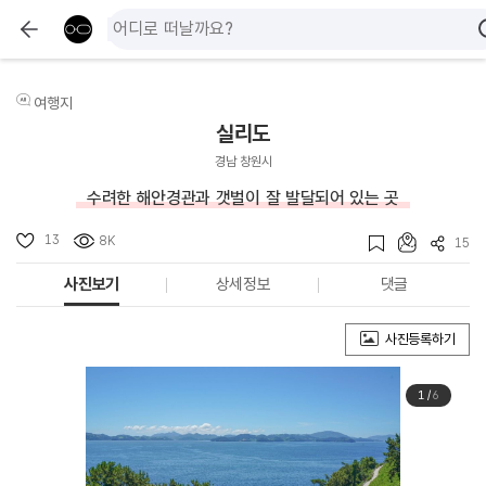
여행지
실리도
경남 창원시
수려한 해안경관과 갯벌이 잘 발달되어 있는 곳
13
8K
15
사진보기
상세정보
댓글
사진등록하기
1
/
6