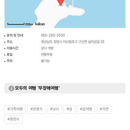
예부터 과실나무가 무성하여 마을 이름을 실리도로 명명하였다고 하며, 특히
매실·딸기·밤 등이 많이 생산되었고, 지금도 매실나무의 고목이 남아 있다고
한다. 이 섬의 북동쪽에는 초아도라는 작은 섬이 하나 있는데, 이 지역 사람들의
250m
말에 의하면 섬의 모습이 아득한 옛날에 이 섬에 살았던 어느 과부가 어린
아들을 데리고 그 섬에 조개 캐려고 갔다가 물이 차는 바람에 정신없이
문의 및 안내
055-283-2500
건너오는데 외동아들을 깜빡 잊고 자기만 건너와, 두 다리를 뻗고 통곡을 하면서
주소
경상남도 창원시 마산합포구 구산면 실리섬길 25
아이를 부르고 있는 모습과 같다고 하여 붙여진 이름이라 한다. 실리도는
이용시간
상시 개방
오염되지 않은 남해안의 해안전경과 청정한 바닷빛을 볼 수 있는 육지와 가까운
휴일
연중무휴
섬이자 볼락과 가자미 등이 잘 잡히는 낚시터로도 유명한 곳이다, 또한 인근
주차
불가능
지역에 ‘저도 둘레길 코스’와 드라마 ‘김수로’ 촬영지로 유명한 해양 드라마
세트장이 설치되어 있어 다양한 체험을 할 수 있는 섬이다.
모두의 여행 '무장애여행'
#가족여행
#관광지
#낚시
#섬
#섬여행
#자연
#창원시