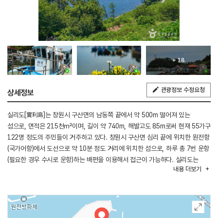
+ 18
관광정보 수정요청
상세정보
실리도[實利島]는 창원시 구산면의 남동쪽 끝에서 약 500m 떨어져 있는
섬으로, 면적은 215천㎡이며, 길이 약 740m, 해발고도 85m로써 현재 55가구
122명 정도의 주민들이 거주하고 있다. 창원시 구산면 심리 끝에 위치한 원전항
(국가어항)에서 도선으로 약 10분 정도 거리에 위치한 섬으로, 하루 총 7번 운항
(필요한 경우 수시로 운항)하는 배편을 이용해서 접근이 가능하다. 실리도는
내용
더보기
남해안 도서의 특성이 살아 있는 수려한 해안경관과 갯벌이 잘 발달하여 있으며,
복지회관과 특산물 판매장, 섬을 가로질러 둘러볼 수 있는 둘레길이 설치되어
있다. 러일전쟁 당시에는 러시아 해군의 주둔지로, 러시아가 일본에 패배한
이후에는 일본의 진지로 활용되었던 곳으로, 현재는 우리나라 해군시설 일부가
이 섬 남단부에 위치해 있다.