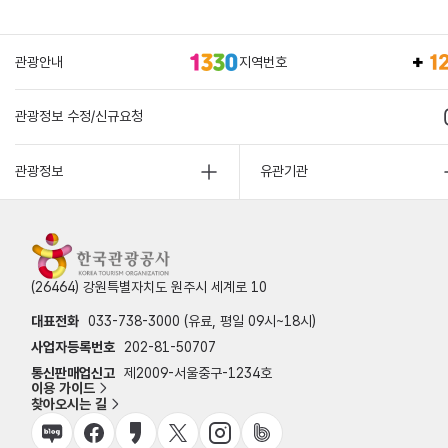
관광안내
지역번호
관광정보 수정/신규요청
관광정보
유관기관
(26464) 강원특별자치도 원주시 세계로 10
대표전화
033-738-3000 (유료, 평일 09시~18시)
사업자등록번호
202-81-50707
통신판매업신고
제2009-서울중구-1234호
이용 가이드
찾아오시는 길