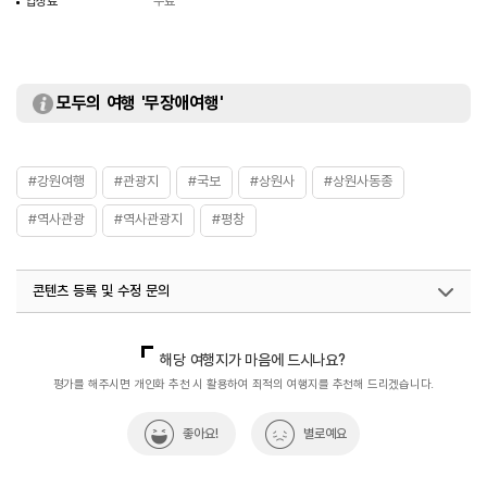
입장료
무료
모두의 여행 '무장애여행'
#강원여행
#관광지
#국보
#상원사
#상원사동종
#역사관광
#역사관광지
#평창
콘텐츠 등록 및 수정 문의
국내디지털마케팅팀
033-813-3500
해당 여행지가 마음에 드시나요?
평가를 해주시면 개인화 추천 시 활용하여 최적의 여행지를 추천해 드리겠습니다.
좋아요!
별로예요