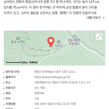
남아있는 완형의 통일신라시대 범종 3구 중 하나이며, 크기는 높이 167㎝,
입지름 91㎝이다. 이 종의 맨 위에는 큰 머리에 굳센 발톱의 용이 고리를
이루고 있고, 소리의 울림을 도와주는 음통［音筒］이 연꽃과 덩굴무늬로
내용
더보기
장식되어 있다. 종 몸체의 아래와 위에 있는 넓은 띠와 사각형의 연곽［蓮廓］은
구슬 장식으로 테두리를 하고 그 안쪽에 덩굴을 새긴 다음 드문드문 1∼4구의
악기를 연주하는 주악상［奏樂像］을 두었다. 네 곳의 연곽 안에는 연꽃 모양의
연뢰［蓮蕾］를 9개씩 두었다. 그 밑으로 마주 보는 2곳에 구름 위에서 무릎
꿇고 하늘을 날며 악기를 연주하는 주악비천상［奏樂飛天像］을 새겼다. 비천상
사이에는 종을 치는 부분인 당좌［撞座］를 구슬과 연꽃무늬로 장식하였다. 이
종은 조각 수법이 뛰어나며 종 몸체의 아래와 위의 끝부분이 안으로 좁혀지는
항아리와 같은 모습을 하고 있다. 또한, 우리나라에 현존하는 종 가운데 가장
250m
오래되고 한국 종의 고유한 특색을 갖춘 모본이 되는 종이다.
문의 및 안내
평창군 문화예술과 033-330-2214
홈페이지
https://www.heritage.go.kr/
주소
강원특별자치도 평창군 진부면 오대산로 1211-14
이용시간
상시 개방
휴일
연중무휴
주차
가능
지정현황
국보 상원사 동종 (1962.12.20 지정)