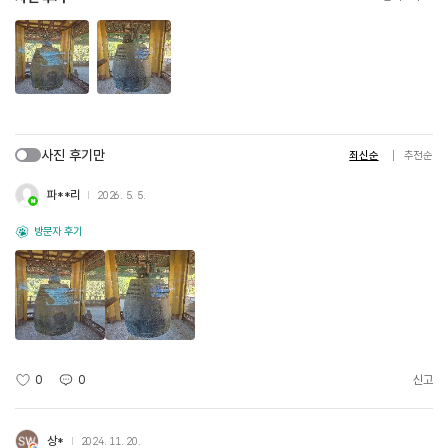
사진 후기만
최신순
추천순
파**리
2026. 5. 5.
방문자 후기
0
0
신고
상*
2024. 11. 20.