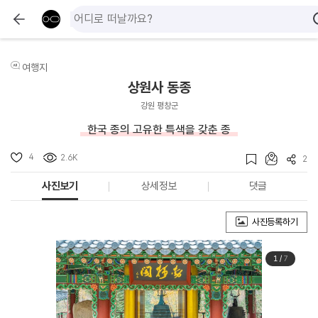
여행지
상원사 동종
강원 평창군
한국 종의 고유한 특색을 갖춘 종
4
2.6K
2
사진보기
상세정보
댓글
사진등록하기
1
/
7