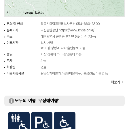
인각사가 팔공산 국립공원 중 군위군에 속해 있는 역사적 유물이다.
250m
문의 및 안내
팔공산국립공원동부사무소 054-880-8300
홈페이지
국립공원공단
https://www.knps.or.kr/
주소
대구광역시 군위군 부계면 동산리 산 73-4
이용시간
상시 개방
※ 기상 상황에 따라 출입통제 가능
휴일
기상 상황에 따라 출입통제 가능
주차
가능
화장실
있음
이용가능시설
팔공산케이블카 / 공원마을지구 / 팔공컨트리 클럽 등
주차요금
무료
더보기
모두의 여행 '무장애여행'