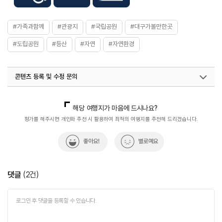
#가족과함께
#관광지
#국립공원
#대구가볼만한곳
#도립공원
#등산
#자연
#자연환경
콘텐츠 등록 및 수정 문의
국내디지털마케팅팀
033-813-3500
열린관광콘텐츠팀(열린관광-모두의여행)
033-738-3425
해당 여행지가 마음에 드시나요?
평가를 해주시면 개인화 추천 시 활용하여 최적의 여행지를 추천해 드리겠습니다.
좋아요!
별로예요
댓글
(
2
건)