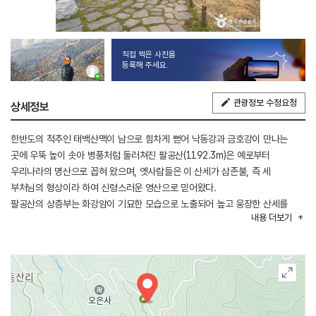
직접 찍은 사진을
등록해 주세요.
관광정보 수정요청
상세정보
한반도의 척추인 태백산맥이 남으로 힘차게 뻗어 낙동강과 금호강이 만나는
곳에 우뚝 높이 솟아 병풍처럼 둘러쳐진 팔공산(1192.3m)은 예로부터
우리나라의 명산으로 꼽혀 왔으며, 옛사람들은 이 산세가 삼존불, 즉 세
부처님의 형상이라 하여 신령스러운 영산으로 믿어왔다.
팔공산의 상층부는 화강암이 기묘한 모습으로 노출되어 높고 웅장한 산세를
내용
더보기
이루고 있으며 골짜기마다 절묘한 암벽과 어우러진 울창한 숲은 명산의 위세를
더해 주고 있다. 팔공산은 1980년 5월 도립공원으로 지정되어 경상북도에 속해
있었으나, 대구가 승격되면서 지금은 대구광역시 동구, 군위군 부계면, 산성면,
효령면 일부와 영천시, 칠곡군, 경산시, 구미시 선산군에 걸쳐있으며, 2023년
12월 31일 국립공원 제23호로 지정되었다.
삼존불을 모신 삼존석굴과 보각국사 일연선사가 <삼국유사>를 저술한 장소인