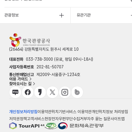
관광정보
유관기관
(26464) 강원특별자치도 원주시 세계로 10
대표전화
033-738-3000 (유료, 평일 09시~18시)
사업자등록번호
202-81-50707
통신판매업신고
제2009-서울중구-1234호
이용 가이드
찾아오시는 길
개인정보처리방침
이용약관
위치기반서비스 이용약관
개인위치정보 처리방침
저작권정책
고객서비스헌장
전자우편무단수집거부
자주 묻는 질문
사이트맵