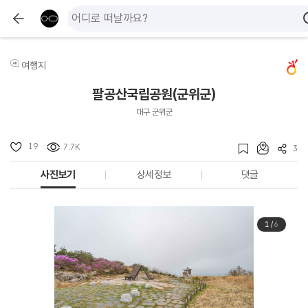
여행지
팔공산국립공원(군위군)
대구 군위군
19
7.7K
3
사진보기
상세정보
댓글
1
/
6