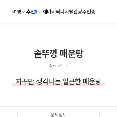
여행
추천
테마
지역
디지털
관광주민증
솥뚜껑 매운탕
충남 공주시
자꾸만 생각나는 얼큰한 매운탕
상세정보