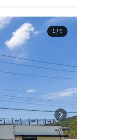
1
/
5