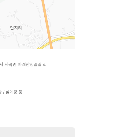
시 사곡면 아래안영골길 4
 / 삼계탕 등