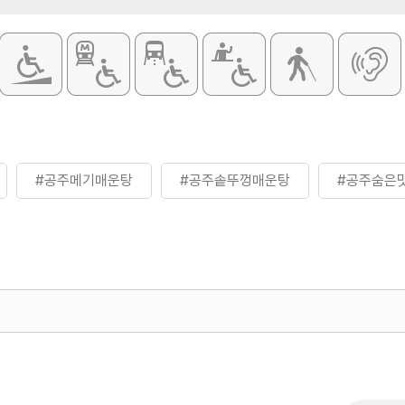
#공주메기매운탕
#공주솥뚜껑매운탕
#공주숨은
500