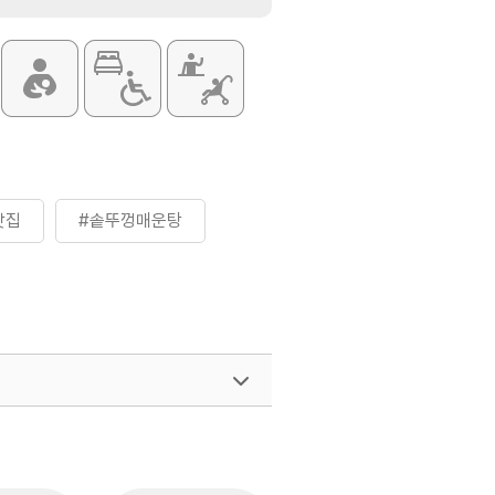
맛집
#솥뚜껑매운탕