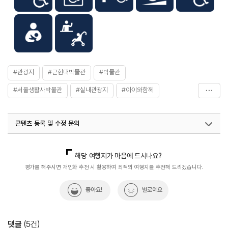
#관광지
#근현대박물관
#박물관
#서울생활사박물관
#실내관광지
#아이와함께
#이색체험
#전시
#전통&역사체험
콘텐츠 등록 및 수정 문의
국내디지털마케팅팀
033-813-3500
열린관광콘텐츠팀(열린관광-모두의여행)
033-738-3425
해당 여행지가 마음에 드시나요?
평가를 해주시면 개인화 추천 시 활용하여 최적의 여행지를 추천해 드리겠습니다.
좋아요!
별로예요
댓글
(
5
건)