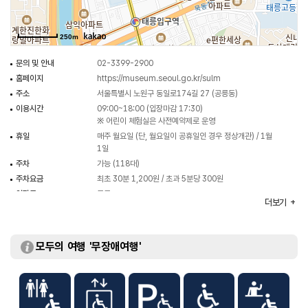
250m
문의 및 안내
02-3399-2900
홈페이지
https://museum.seoul.go.kr/sulm
주소
서울특별시 노원구 동일로174길 27 (공릉동)
이용시간
09:00~18:00 (입장마감 17:30)
※ 어린이 체험실은 사전예약제로 운영
휴일
매주 월요일 (단, 월요일이 공휴일인 경우 정상개관) / 1월
1일
주차
가능 (118대)
주차요금
최초 30분 1,200원 / 초과 5분당 300원
입장료
무료
더보기
모두의 여행 '무장애여행'