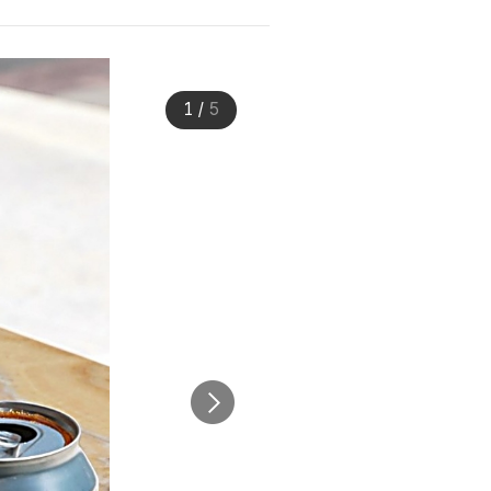
1
/
5