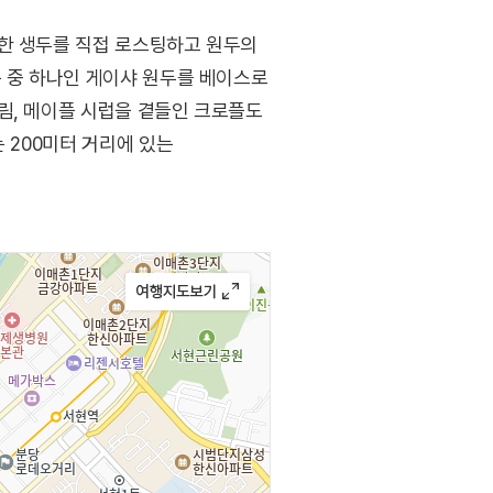
선한 생두를 직접 로스팅하고 원두의
종 중 하나인 게이샤 원두를 베이스로
림, 메이플 시럽을 곁들인 크로플도
 200미터 거리에 있는