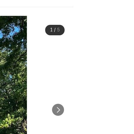
1
/
5