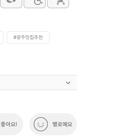
#광주맛집추천
좋아요!
별로예요