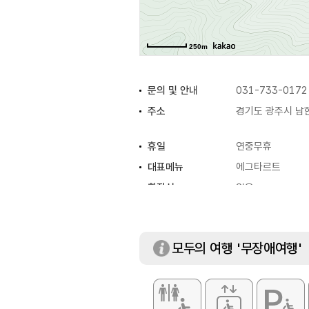
250m
문의 및 안내
031-733-0172
주소
경기도 광주시 남
휴일
연중무휴
대표메뉴
에그타르트
화장실
있음
모두의 여행 '무장애여행'