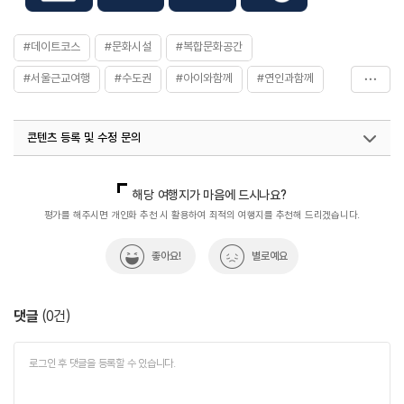
#데이트코스
#문화시설
#복합문화공간
#서울근교여행
#수도권
#아이와함께
#연인과함께
#예술
#음악회
#체험학습
#친구와함께
#힐링
콘텐츠 등록 및 수정 문의
국내디지털마케팅팀
033-813-3500
열린관광콘텐츠팀(열린관광-모두의여행)
033-738-3425
해당 여행지가 마음에 드시나요?
평가를 해주시면 개인화 추천 시 활용하여 최적의 여행지를 추천해 드리겠습니다.
좋아요!
별로예요
댓글
(
0
건)