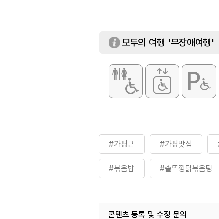
모두의 여행 '무장애여행'
#가평군
#가평맛집
#볶음밥
#솥뚜껑닭볶음탕
#전골사리류
콘텐츠 등록 및 수정 문의