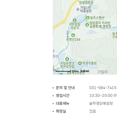
250m
문의 및 안내
031-584-7415
영업시간
10:30~20:00 
대표메뉴
솥뚜껑닭볶음탕
화장실
있음