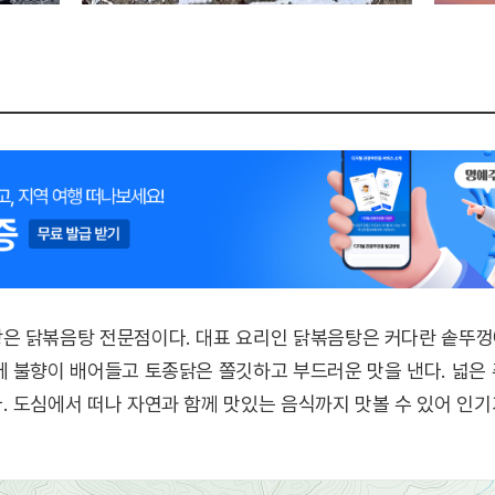
은 닭볶음탕 전문점이다. 대표 요리인 닭볶음탕은 커다란 솥뚜껑
에 불향이 배어들고 토종닭은 쫄깃하고 부드러운 맛을 낸다. 넓은
 도심에서 떠나 자연과 함께 맛있는 음식까지 맛볼 수 있어 인기