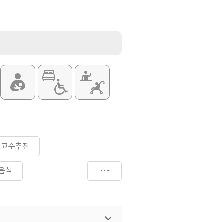
먹교수추천
음식