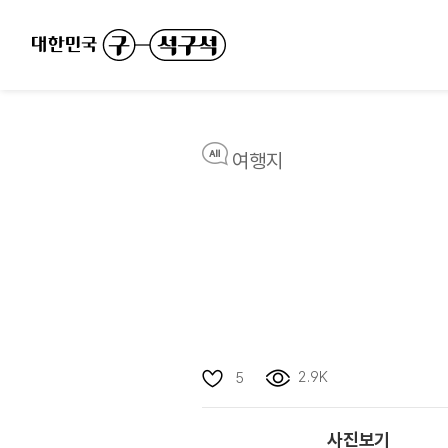
여행지
2.9K
5
사진보기