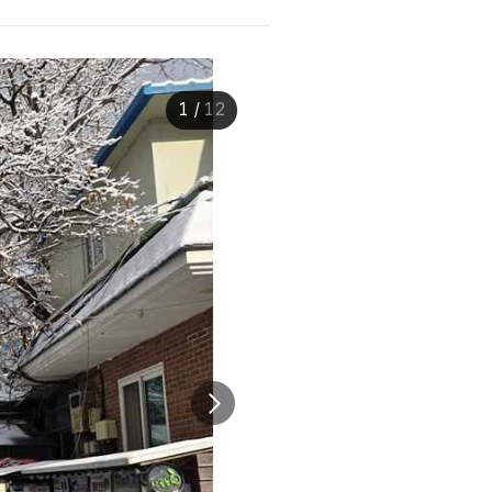
1
/
12