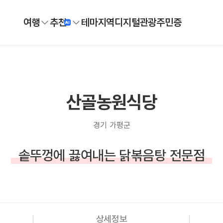
여행
추천
테마
지역
디지털
관광주민증
산골농원식당
경기 가평군
솥뚜껑에 끓여내는 닭볶음탕 전문점
상세정보