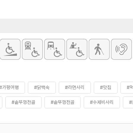
#가평여행
#닭백숙
#라면사리
#맛집
#
#솥뚜껑전골
#솥뚜껑전골
#수제비사리
#