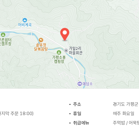
주소
경기도 가평군
(마지막 주문 18:00)
휴일
매주 화요일
취급메뉴
주먹밥 / 어묵