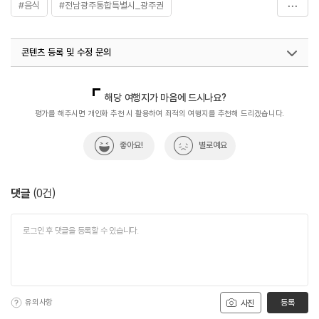
#음식
#전남광주통합특별시_광주권
#전남광주통합특별시_맛집
#흑염소탕
콘텐츠 등록 및 수정 문의
국내디지털마케팅팀
033-813-3500
해당 여행지가 마음에 드시나요?
평가를 해주시면 개인화 추천 시 활용하여 최적의 여행지를 추천해 드리겠습니다.
좋아요!
별로예요
댓글
(
0
건)
유의사항
등록
사진