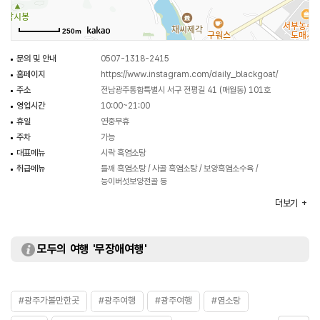
250m
문의 및 안내
0507-1318-2415
홈페이지
https://www.instagram.com/daily_blackgoat/
주소
전남광주통합특별시 서구 전평길 41 (매월동) 101호
영업시간
10:00~21:00
휴일
연중무휴
주차
가능
대표메뉴
시락 흑염소탕
취급메뉴
들깨 흑염소탕 / 사골 흑염소탕 / 보양흑염소수육 /
능이버섯보양전골 등
화장실
있음
더보기
모두의 여행 '무장애여행'
#광주가볼만한곳
#광주여행
#광주여행
#염소탕