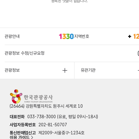
등록된 댓글이 없습니다.
관광안내
지역번호
관광정보 수정/신규요청
관광정보
유관기관
(26464) 강원특별자치도 원주시 세계로 10
대표전화
033-738-3000 (유료, 평일 09시~18시)
사업자등록번호
202-81-50707
통신판매업신고
제2009-서울중구-1234호
이용 가이드