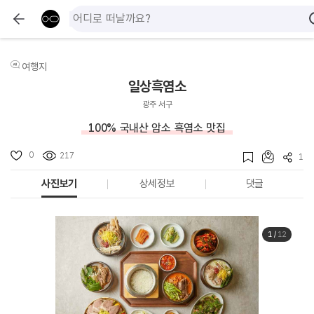
여행지
일상흑염소
광주 서구
100% 국내산 암소 흑염소 맛집
0
217
1
사진보기
상세정보
댓글
1
/
12