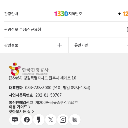
관광안내
지역번호
관광정보 수정/신규요청
관광정보
유관기관
(26464) 강원특별자치도 원주시 세계로 10
대표전화
033-738-3000 (유료, 평일 09시~18시)
사업자등록번호
202-81-50707
통신판매업신고
제2009-서울중구-1234호
이용 가이드
찾아오시는 길