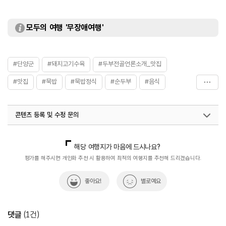
모두의 여행 '무장애여행'
#단양군
#돼지고기수육
#두부전골언론소개_맛집
#맛집
#묵밥
#묵밥정식
#순두부
#음식
#충청북도
#향토음식
콘텐츠 등록 및 수정 문의
국내디지털마케팅팀
033-813-3500
해당 여행지가 마음에 드시나요?
평가를 해주시면 개인화 추천 시 활용하여 최적의 여행지를 추천해 드리겠습니다.
좋아요!
별로예요
댓글
(
1
건)