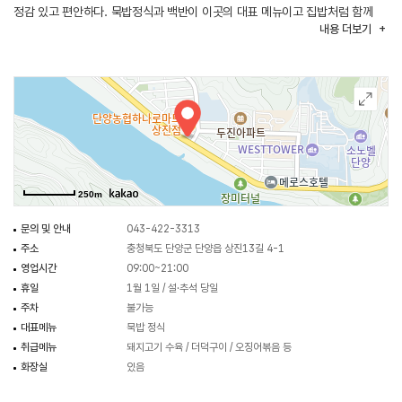
정감 있고 편안하다. 묵밥정식과 백반이 이곳의 대표 메뉴이고 집밥처럼 함께
내용
더보기
나오는 밑반찬들도 정갈하여 든든하고 맛있는 한 끼를 즐길 수 있다. 길에서 안
쪽으로 들어와야 식당이 보이며 주차장이 없어서 골목에 주차하거나 걸어서
10분 거리에 있는 단양강잔도 주차장을 이용할 수 있다.
250m
문의 및 안내
043-422-3313
주소
충청북도 단양군 단양읍 상진13길 4-1
영업시간
09:00~21:00
휴일
1월 1일 / 설·추석 당일
주차
불가능
대표메뉴
묵밥 정식
취급메뉴
돼지고기 수육 / 더덕구이 / 오징어볶음 등
화장실
있음