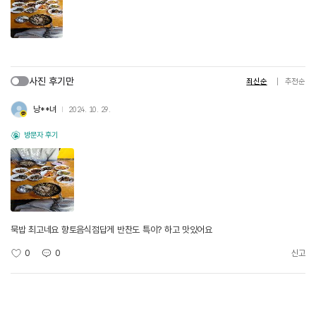
사진 후기만
최신순
추천순
낭**녀
2024. 10. 29.
방문자 후기
묵밥 최고네요 향토음식점답게 반찬도 특이? 하고 맛있어요
0
0
신고