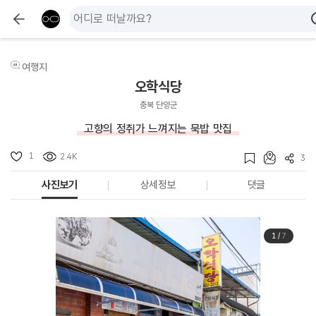
여행지
오학식당
충북 단양군
고향의 정취가 느껴지는 묵밥 맛집
1
2.4K
3
사진보기
상세정보
댓글
1
/
7