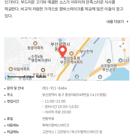
인기이다. 부드러운 고기와 매콤한 소스가 어우러져 만족스러운 식사를
제공한다. 비교적 저렴한 가격으로 함박스테이크를 제공해 많은 이들이 찾고
있다.
내용
더보기
250m
문의 및 안내
051-911-8484
주소
부산광역시 동구 중앙대로349번길 14 (수정동)
영업시간
- 11:00~21:00
- 준비시간 15:30~16:30
- 마지막 주문 20:00
휴일
연중무휴
대표메뉴
뚝배기함박스테이크
취급메뉴
고관까스 / 고관정식 / 파스타함박스테이크 등