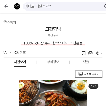
여행지
고관함박
부산 동구
100% 국내산 수제 함박스테이크 전문점
7
3.3K
2
사진보기
상세정보
댓글
사진등록하기
1
/
3