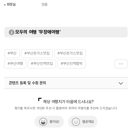
화장실
있음
모두의 여행 '무장애여행'
#부산
#부산돈가스맛집
#부산돈가스맛집
#부산여행
#부산진역맛집
#부산진역함박
#부산함박스테이크맛집
#음식
#초량맛집
콘텐츠 등록 및 수정 문의
국내디지털마케팅팀
033-813-3500
해당 여행지가 마음에 드시나요?
평가를 해주시면 개인화 추천 시 활용하여 최적의 여행지를 추천해 드리겠습니다.
좋아요!
별로예요