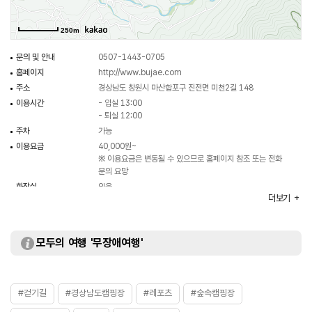
250m
문의 및 안내
0507-1443-0705
홈페이지
http://www.bujae.com
주소
경상남도 창원시 마산합포구 진전면 미천2길 148
이용시간
- 입실 13:00
- 퇴실 12:00
주차
가능
이용요금
40,000원~
※ 이용요금은 변동될 수 있으므로 홈페이지 참조 또는 전화
문의 요망
화장실
있음
더보기
모두의 여행 '무장애여행'
#걷기길
#경상남도캠핑장
#레포츠
#숲속캠핑장