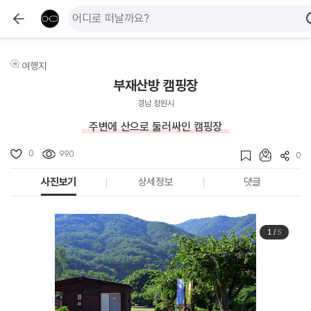
여행지
부재산방 캠핑장
경남 창원시
주변에 산으로 둘러싸인 캠핑장
0
990
0
사진보기
상세정보
댓글
1
/
5