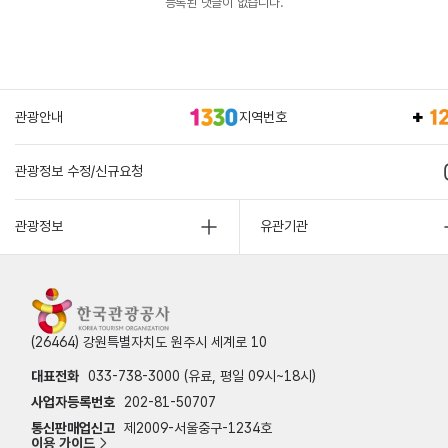
등록된 댓글이 없습니다.
관광안내
지역번호
관광정보 수정/신규요청
관광정보
유관기관
(26464) 강원특별자치도 원주시 세계로 10
대표전화
033-738-3000 (유료, 평일 09시~18시)
사업자등록번호
202-81-50707
통신판매업신고
제2009-서울중구-1234호
이용 가이드