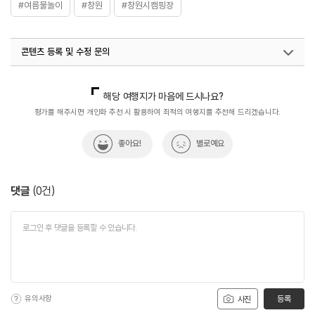
#여름물놀이
#창원
#창원시캠핑장
콘텐츠 등록 및 수정 문의
국내디지털마케팅팀
033-813-3500
해당 여행지가 마음에 드시나요?
평가를 해주시면 개인화 추천 시 활용하여 최적의 여행지를 추천해 드리겠습니다.
좋아요!
별로예요
댓글
(
0
건)
유의사항
등록
사진