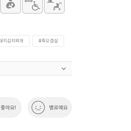
돼지김치찌개
#흑오겹살
좋아요!
별로예요