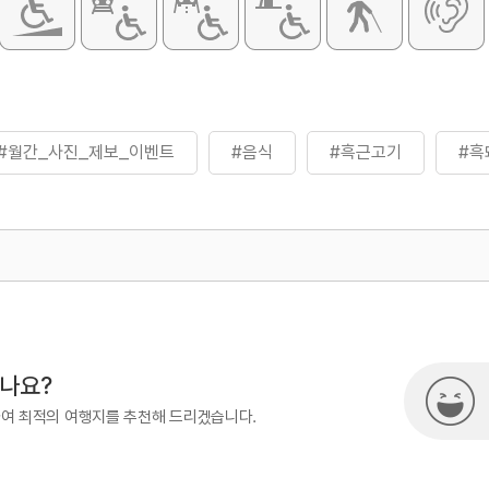
#월간_사진_제보_이벤트
#음식
#흑근고기
#흑
500
시나요?
하여 최적의 여행지를 추천해 드리겠습니다.