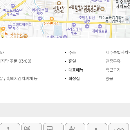
47
주소
제주특별자치도
(마지막 주문 03:00)
휴일
연중무휴
대표메뉴
흑근고기
살 / 흑돼지김치찌개 등
화장실
있음