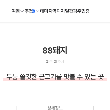
여행
추천
테마
지역
디지털
관광주민증
88돼지
제주 제주시
두툼 쫄깃한 근고기를 맛볼 수 있는 곳
상세정보