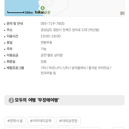
매진하고 있다. 국내외 정상급 수준의 예술 단체와 예술인들을 비롯하여 지역
예술 단체 그리고 지역 예술인들이 활발하게 사용하고 있으며 각종 음악 연주회,
250m
민요마당, 우리 춤 공연 등 라이브 공연과 시민들에게 수준 높은 문화 예술
공연을 보여주기 위해 창원시와 함께 계절별 특화 프로그램도 운영하고 있다.
문의 및 안내
055-719-7800
한여름밤의 시네마 프로그램인 짠내극장은 가족들의 친화력도 높이고, 더위에
주소
경상남도 창원시 진해구 천자로 103 (덕산동)
지친 시민들에게 시원한 바닷바람을 맞으며 실내 영화관에서 관람했던 명화를
이용시간
10:00~18:00
옥외 공연장에서도 감상할 수 있는 기회도 제공하고 있다.
휴일
연중무휴
주차
가능
이용요금
공연 별로 상이함
화장실
있음
체험프로그램
기타 / 하모니카 / 난타 / 성악클래식 / 흥겨운 우리민요 /
한국무용 등
모두의 여행 '무장애여행'
#문화시설
#아카데미강좌
#야외공연장