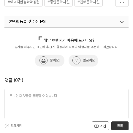
#에너지환경과학공원
#종합문화시설
#진해문화시설
#짠내극장
#창원문화재단
콘텐츠 등록 및 수정 문의
국내디지털마케팅팀
033-813-3500
해당 여행지가 마음에 드시나요?
평가를 해주시면 개인화 추천 시 활용하여 최적의 여행지를 추천해 드리겠습니다.
좋아요!
별로예요
댓글
(
0
건)
유의사항
등록
사진