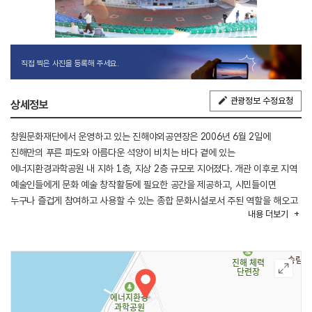
직접 찍은 사진을 등록해 주세요.
관광정보 수정요청
상세정보
창원문화재단에서 운영하고 있는 진해야외공연장은 2006년 6월 2일에
진해만의 푸른 파도와 아름다운 석양이 비치는 바다 곁에 있는
에너지환경과학공원 내 지하 1층, 지상 2층 규모로 지어졌다. 개관 이후로 지역
예술인들에게 문화 예술 창작활동에 필요한 공간을 제공하고, 시민들이면
누구나 즐겁게 참여하고 사용할 수 있는 종합 문화시설로서 주된 역할을 해오고
내용
더보기
있다. 주요 시설로 본관 건물에는 964석을 갖춘 옥외 관람석을 비롯해
야외무대, 사무실, 전시실, 발전기실, 스태프 회의실, 매표소, 제1~3 연습실이
있고 무대관에는 분장실, 리허설룸이 있으며 지상 2층의 별관에는 대연습실과
제4~6 연습실이 있다. 창원시민과 진해구민의 문화 예술 소양 증진에 도움이
되는 다양하고 다채로운 아카데미 강좌를 운영하고 있고, 상주단체 및
상주작가들이 우수한 공연과 전시예술을 선보이기 위해 창작예술 활동에