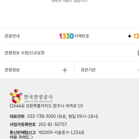
등록된 댓글이 없습니다.
관광안내
지역번호
관광정보 수정/신규요청
관광정보
유관기관
(26464) 강원특별자치도 원주시 세계로 10
대표전화
033-738-3000 (유료, 평일 09시~18시)
사업자등록번호
202-81-50707
통신판매업신고
제2009-서울중구-1234호
이용 가이드