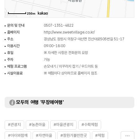
250m
문의 및 안내
0507-1351-4822
홈페이지
http://www.sweetvillage.co.kr/
주소
경상남도 창원시 의창구 대산면 진산대로505번길 51-17
이용시간
09:00~18:00
휴일
※ 자세한 사항은 전화문의 요망
주차
가능
체험 프로그램
손모내기 / 미꾸라지 잡기 / 우드아트 등
시설이용료
※ 체험마다 상이하므로 홈페이지 참조
모두의 여행 '무장애여행'
#관광지
#농촌마을
#마을관광지
#수확체험
#아이와함께
#자연마을
#창원가볼만한곳
#체험