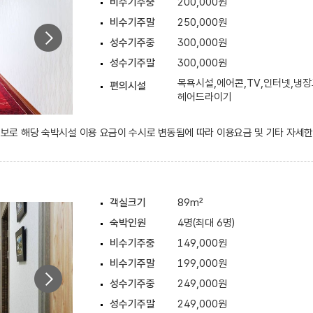
비수기주중
200,000원
비수기주말
250,000원
성수기주중
300,000원
성수기주말
300,000원
목욕시설,에어콘,TV,인터넷,냉장
편의시설
헤어드라이기
 정보로 해당 숙박시설 이용 요금이 수시로 변동됨에 따라 이용요금 및 기타 자세
객실크기
89m²
숙박인원
4명(최대 6명)
비수기주중
149,000원
비수기주말
199,000원
성수기주중
249,000원
성수기주말
249,000원