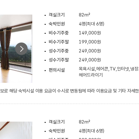
객실크기
82m²
숙박인원
4명(최대 6명)
비수기주중
149,000원
비수기주말
199,000원
성수기주중
249,000원
성수기주말
249,000원
목욕시설,에어콘,TV,인터넷,냉장
편의시설
헤어드라이기
 정보로 해당 숙박시설 이용 요금이 수시로 변동됨에 따라 이용요금 및 기타 자세
객실크기
82m²
숙박인원
4명(최대 6명)