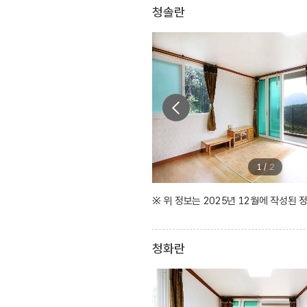
청솔란
1
/
2
※ 위 정보는 2025년 12월에 작성된
청화란