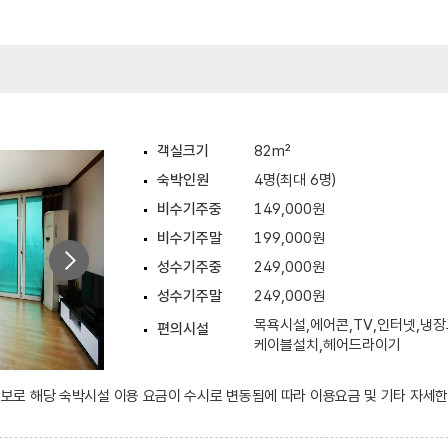
객실크기
82m²
숙박인원
4명(최대 6명)
비수기주중
149,000원
비수기주말
199,000원
성수기주중
249,000원
성수기주말
249,000원
목욕시설,에어콘,TV,인터넷,냉장
편의시설
케이블설치,헤어드라이기
 정보로 해당 숙박시설 이용 요금이 수시로 변동됨에 따라 이용요금 및 기타 자세