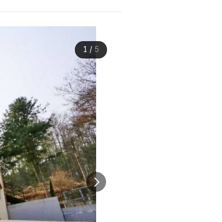
1
/
5