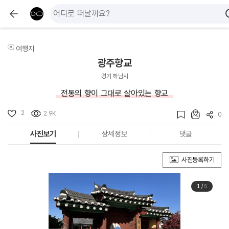
여행지
광주향교
경기 하남시
전통의 향이 그대로 살아있는 향교
2
2.9K
0
사진보기
상세정보
댓글
사진등록하기
1
/
5