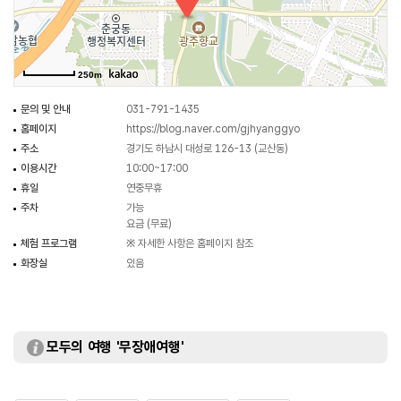
우리나라의 유교성현 20명이 모셔져 있다.
광주향교 입구에는 유구한 약사를 보여주는 듯 수령이 꽤 들어 보이는
은행나무가 네 그루 보이는데, 약 450~500년 된 은행나무들로 1981년에
250m
보호수로 지정되었다. 안쪽으로 보호수가 한그루 더 있는데 이 나무는 특히
광주향교의 수호목이다. 조선 태조 5년 이곳에 향교를 세우고 경관을 꾸밀 때 한
문의 및 안내
031-791-1435
지관이 이곳은 거북이 형상으로 생산을 의미하며 땅의 기운을 끌어들이고
홈페이지
https://blog.naver.com/gjhyanggyo
북돋아주는 명당자리라며 은행나무를 심으라고 하여 심게 된 나무이다.
주소
경기도 하남시 대성로 126-13 (교산동)
광주향교에서는 향교서원활용사업의 일환으로 각종 문화행사 및 다양한
이용시간
10:00~17:00
체험프로그램을 통해 하남 및 인근 지역 거주민들을 대상으로 우리의
휴일
연중무휴
전통문화에 쉽게 접근할 수 있는 기회를 만들어 주고 있다.
주차
가능
요금 (무료)
체험 프로그램
※ 자세한 사항은 홈페이지 참조
화장실
있음
모두의 여행 '무장애여행'