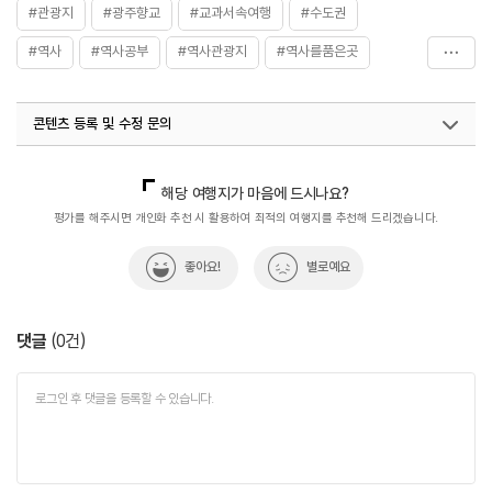
#관광지
#광주향교
#교과서속여행
#수도권
#역사
#역사공부
#역사관광지
#역사를품은곳
#역사문화재
#역사속
#역사속으로
#역사유적
콘텐츠 등록 및 수정 문의
#역사유적지
#역사탐험
#유적지
#하남
#하남향교
#향교
국내디지털마케팅팀
033-813-3500
해당 여행지가 마음에 드시나요?
평가를 해주시면 개인화 추천 시 활용하여 최적의 여행지를 추천해 드리겠습니다.
좋아요!
별로예요
댓글
(
0
건)