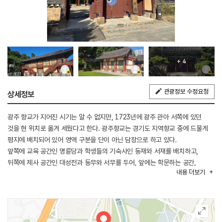
+ 4
관광정보 수정요청
상세정보
광주 향교가 지어진 시기는 알 수 없지만, 1723년에 광주 관아 서쪽에 있던
것을 현 위치로 옮겨 세웠다고 한다. 광주향교는 경기도 지역향교 중에 드물게
평지에 배치되어 있어 영역 구분을 단이 아닌 담장으로 하고 있다.
앞쪽에 교육 공간인 명륜당과 학생들의 기숙사인 동재와 서재를 배치하고,
뒤쪽에 제사 공간인 대성전과 동무와 서무를 두어, 앞에는 학문하는 공간,
내용
더보기
뒤에는 제사하는 공간을 두고 있다. 대성전은 앞면 3칸, 옆면 4칸 규모로,
지붕은 옆면에서 볼 때 사람(사람 인) 자 모양인 맞배지붕이다. 명륜당은 앞면
5칸, 옆면 2칸의 규모로, 지붕은 옆에서 볼 때 (여덟 팔) 자 모양인
팔작지붕이다. 이외에도 내삼문·외삼문·수복실 등이 있다. 대성전에는 공자,
증자, 안자, 맹자, 자사의 위패가 모셔져 있으며, 동무와 서무에는 중국과