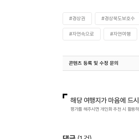
#경상권
#경상북도보호수
#자연속으로
#자연여행
#할배나무
콘텐츠 등록 및 수정 문의
국내디지털마케팅팀
033-813-3
해당 여행지가 마음에 드
평가를 해주시면 개인화 추천 시 활용
댓글
(
1
건)