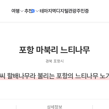
여행
추천
테마
지역
디지털
관광주민증
포항 마북리 느티나무
경북 포항시
 씨 할배나무라 불리는 포항의 느티나무 노
상세정보