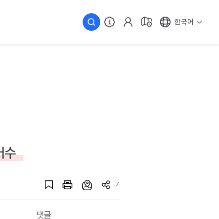
한국어
거수
4
댓글