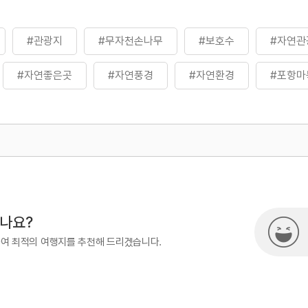
#관광지
#무자천손나무
#보호수
#자연관
#자연좋은곳
#자연풍경
#자연환경
#포항마
500
시나요?
하여 최적의 여행지를 추천해 드리겠습니다.