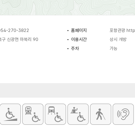
54-270-3822
홈페이지
포항관광
htt
구 신광면 마북리 90
이용시간
상시 개방
주차
가능