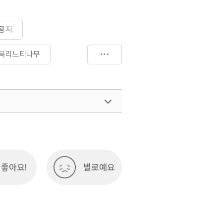
광지
북리느티나무
좋아요!
별로예요