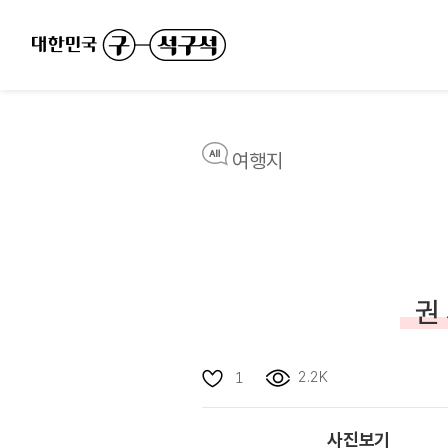
여행지
권
2.2K
1
사진보기