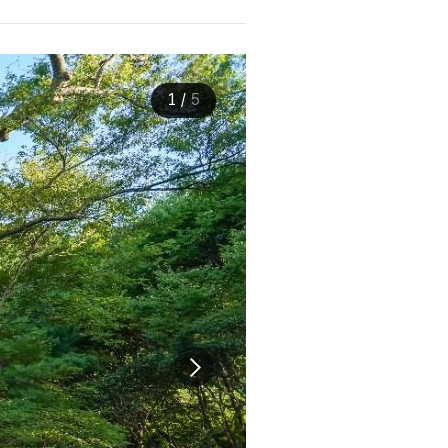
1
/
5