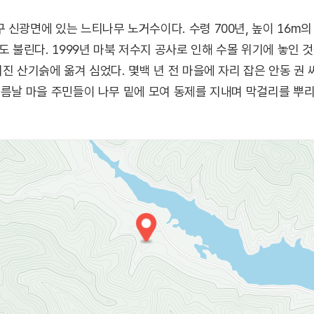
신광면에 있는 느티나무 노거수이다. 수령 700년, 높이 16m의 
도 불린다. 1999년 마북 저수지 공사로 인해 수몰 위기에 놓인
어진 산기슭에 옮겨 심었다. 몇백 년 전 마을에 자리 잡은 안동 권
보름날 마을 주민들이 나무 밑에 모여 동제를 지내며 막걸리를 뿌