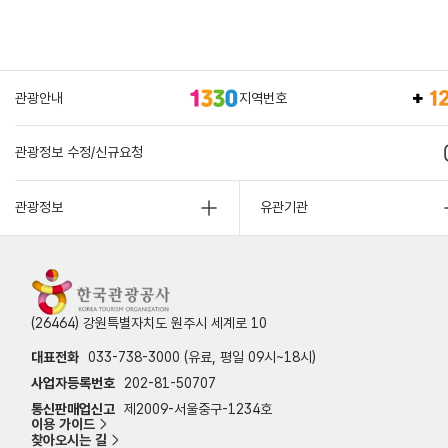
관광안내
지역번호
관광정보 수정/신규요청
관광정보
유관기관
(26464) 강원특별자치도 원주시 세계로 10
대표전화
033-738-3000 (유료, 평일 09시~18시)
사업자등록번호
202-81-50707
통신판매업신고
제2009-서울중구-1234호
이용 가이드
찾아오시는 길