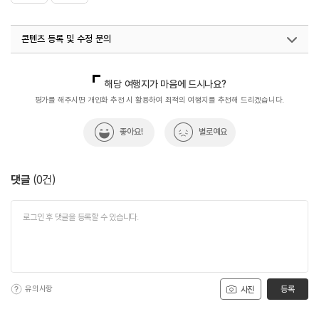
콘텐츠 등록 및 수정 문의
국내디지털마케팅팀
033-813-3500
해당 여행지가 마음에 드시나요?
평가를 해주시면 개인화 추천 시 활용하여 최적의 여행지를 추천해 드리겠습니다.
좋아요!
별로예요
댓글
(
0
건)
유의사항
등록
사진