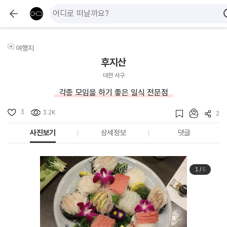
여행지
후지산
대전 서구
각종 모임을 하기 좋은 일식 전문점
3
3.2K
2
사진보기
상세정보
댓글
1
/
5