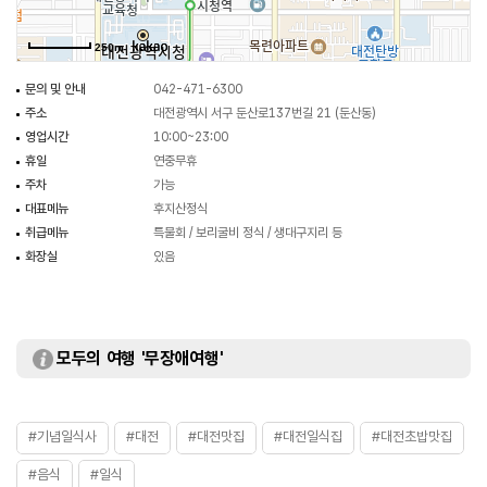
250m
문의 및 안내
042-471-6300
주소
대전광역시 서구 둔산로137번길 21 (둔산동)
영업시간
10:00~23:00
휴일
연중무휴
주차
가능
대표메뉴
후지산정식
취급메뉴
특물회 / 보리굴비 정식 / 생대구지리 등
화장실
있음
모두의 여행 '무장애여행'
#기념일식사
#대전
#대전맛집
#대전일식집
#대전초밥맛집
#음식
#일식