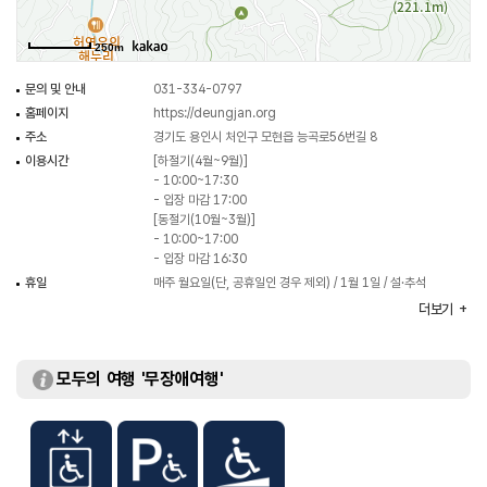
있으며, 2층은 일상을 지킨 빛과 예를 밝힌 빛을 주제로 시대별 등잔 양식과
특징을 한눈에 알아볼 수 있다.
250m
또 1층 특별기획전시실에서는 지역작가 조명전을 개최해 경기도 내에서 왕성한
작품 활동을 펼치는 지역작가들을 소개하고 있다.
문의 및 안내
031-334-0797
박물관에서는 다양한 어린이, 청소년, 성인을 대상으로 한 상설교육 프로그램과
홈페이지
https://deungjan.org
특별교육 프로그램을 운영하고 있다. 초나 LED등, 도자 등잔 등을 만들어 볼 수
주소
경기도 용인시 처인구 모현읍 능곡로56번길 8
있어 특별한 추억을 선물한다. 포은 정몽주 묘소가 맞은편에 있으므로 연계해
이용시간
[하절기(4월~9월)]
함께 방문하기 좋다.
- 10:00~17:30
- 입장 마감 17:00
[동절기(10월~3월)]
- 10:00~17:00
- 입장 마감 16:30
휴일
매주 월요일(단, 공휴일인 경우 제외) / 1월 1일 / 설·추석
당일
더보기
주차
가능
이용요금
[일반]
- 성인 10,000원
모두의 여행 '무장애여행'
- 청소년(초·중·고) 7,000원
- 경로(65세 이상)/복지 5,000원
[용인시 지역민]
- 성인 8,000원
- 청소년(초·중·고) 5,000원
※ 무료 : 미취학 아동(보호자 동반 필수)