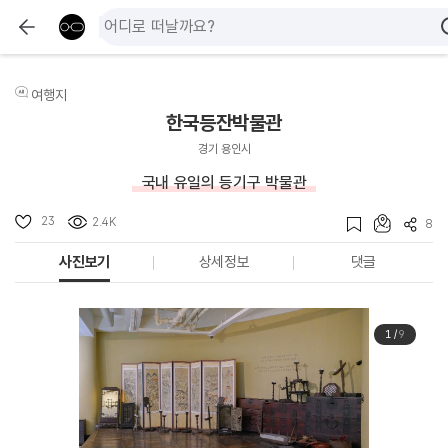
여행지
한국등잔박물관
경기 용인시
국내 유일의 등기구 박물관
23
2.4K
8
사진보기
상세정보
댓글
1
/
9