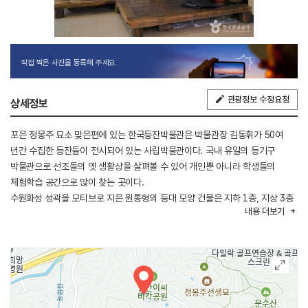
직접 찍은 사진을 등록해 주세요.
관광정보 수정요청
상세정보
포은 정몽주 묘소 맞은편에 있는 한국등잔박물관은 박물관장 김동휘가 50여
년간 수집한 등잔들이 전시되어 있는 사립박물관이다. 국내 유일의 등기구
박물관으로 선조들의 옛 생활상을 살펴볼 수 있어 개인뿐 아니라 학생들의
체험학습 공간으로 많이 찾는 곳이다.
수원화성 성곽을 모티브로 지은 원통형의 등대 모양 건물은 지하 1층, 지상 3층
내용
더보기
규모로 1, 2층은 전시 공간으로 3층은 세미나 및 각종 공연을 위한 다목적
공간으로 구성되어 있다. 또 별관 전시장에는 농기구 전시실이 있고
야외전시장인 연못과 자연석이 어우러진 아름다운 정원으로 가볍게 둘러보며
힐링하기 좋다.
상설전시실 1층에는 우리의 불그릇 등잔을 주제로 부엌, 찬방, 사랑방, 안방 등
공간별로 사용되었던 등잔의 종류와 용도를 옛 생활용품과 함께 전시되어