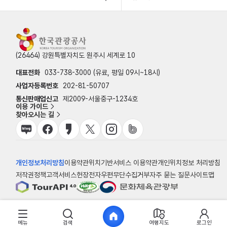
(26464) 강원특별자치도 원주시 세계로 10
대표전화
033-738-3000 (유료, 평일 09시~18시)
사업자등록번호
202-81-50707
통신판매업신고
제2009-서울중구-1234호
이용 가이드
찾아오시는 길
개인정보처리방침
이용약관
위치기반서비스 이용약관
개인위치정보 처리방침
저작권정책
고객서비스헌장
전자우편무단수집거부
자주 묻는 질문
사이트맵
© 한국관광공사
메뉴
검색
여행지도
로그인