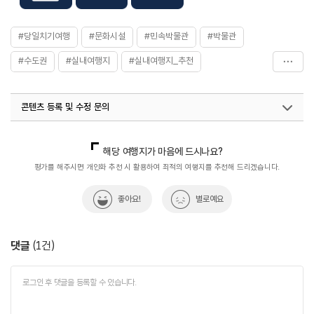
화장실
있음
체험프로그램
- 형형색색 화촉 이야기 7,000원~10,000원
#당일치기여행
#문화시설
#민속박물관
#박물관
- 한뼘 동물 소원초 만들기 7,000원
- 도자 등잔 만들기 13,000원 (오일 2,000원 별도)
#수도권
#실내여행지
#실내여행지_추천
- 나만의 LED 제등만들기 10,000원
※ 자세한 사항은 홈페이지 참조
#아이와함께
#용인가볼만한곳
#용인박물관
콘텐츠 등록 및 수정 문의
#용인어린이체험
#용인여행
#용인한국등잔박물관
#이색체험
#전시관
#체험학습
#친구와함께
국내디지털마케팅팀
033-813-3500
열린관광콘텐츠팀(열린관광-모두의여행)
033-738-3425
해당 여행지가 마음에 드시나요?
#한국등잔박물관
평가를 해주시면 개인화 추천 시 활용하여 최적의 여행지를 추천해 드리겠습니다.
좋아요!
별로예요
댓글
(
1
건)