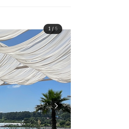
1
/
5