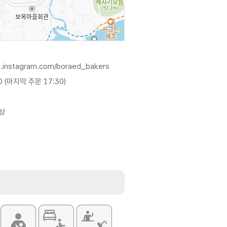
w.instagram.com/boraed_bakers
0 (마지막 주문 17:30)
상