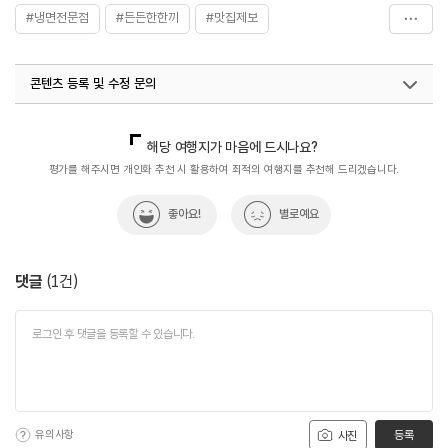
#냉면전문점
#든든한한끼
#맛집제보
#월간_사진_제보_이벤트
#음식
#진주가볼만한곳
콘텐츠 등록 및 수정 문의
#진주냉면
국내디지털마케팅팀
033-813-3500
해당 여행지가 마음에 드시나요?
평가를 해주시면 개인화 추천 시 활용하여 최적의 여행지를 추천해 드리겠습니다.
좋아요!
별로예요
댓글
(
1
건)
유의사항
등록
사진