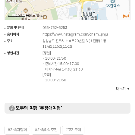
250m
문의 및 안내
055-752-5253
홈페이지
https://www.instagram.com/cham_jinju
주소
경상남도 진주시 초북로20번길 8 (초전동) 1동
114호,115호,116호
영업시간
[평일]
- 10:00~21:50
- 준비시간 15:00~17:00
- 마지막 주문 14:30, 21:30
[주말]
- 10:00~21:50
- 준비시간 15:30~17:00
더보기
- 마지막 주문 15:00, 21:20
휴일
설·추석 당일
주차
가능
모두의 여행 '무장애여행'
대표메뉴
물냉면
취급메뉴
비빔 냉면 / 한우 육전 / 갈비탕 등
#가족과함께
#가족외식추천
#고기구이