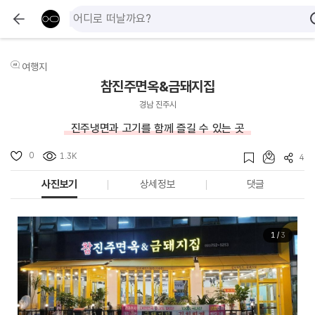
여행지
참진주면옥&금돼지집
경남 진주시
진주냉면과 고기를 함께 즐길 수 있는 곳
0
1.3K
4
사진보기
상세정보
댓글
1
/
3