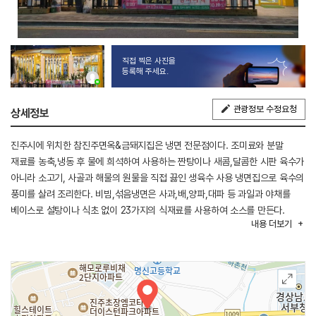
직접 찍은 사진을
등록해 주세요.
관광정보 수정요청
상세정보
진주시에 위치한 참진주면옥&금돼지집은 냉면 전문점이다. 조미료와 분말
재료를 농축,냉동 후 물에 희석하여 사용하는 짠탕이나 새콤,달콤한 시판 육수가
아니라 소고기, 사골과 해물의 원물을 직접 끓인 생육수 사용 냉면집으로 육수의
풍미를 살려 조리한다. 비빔,섞음냉면은 사과,배,양파,대파 등 과일과 야채를
베이스로 설탕이나 식초 없이 23가지의 식재료를 사용하여 소스를 만든다.
내용
더보기
메뉴는 물냉면과 비빔냉면을 비롯하여 한우와 삼겹살, 갈비탕, 국밥 등 다양하게
준비되어 있어 취향에 맞게 선택해 즐길 수 있다.