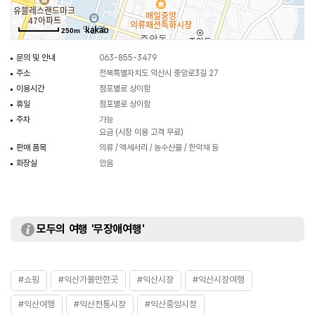
250m
문의 및 안내
063-855-3479
주소
전북특별자치도 익산시 중앙로3길 27
이용시간
점포별로 상이함
휴일
점포별로 상이함
주차
가능
요금 (시장 이용 고객 무료)
판매 품목
의류 / 액세서리 / 농수산물 / 한약재 등
화장실
있음
모두의 여행 '무장애여행'
#쇼핑
#익산가볼만한곳
#익산시장
#익산시장여행
#익산여행
#익산전통시장
#익산중앙시장