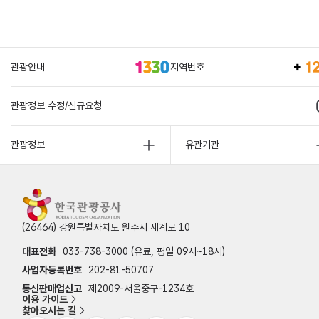
관광안내
지역번호
관광정보 수정/신규요청
관광정보
유관기관
(26464) 강원특별자치도 원주시 세계로 10
대표전화
033-738-3000 (유료, 평일 09시~18시)
사업자등록번호
202-81-50707
통신판매업신고
제2009-서울중구-1234호
이용 가이드
찾아오시는 길