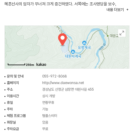
혜흔선사의 암자가 무너져 크게 증건하였다. 서쪽에는 조사영당을 보수,
내용
더보기
동쪽에는 방장실과 강당을 건립하여 대원사라 개칭하고 큰스님을 초청하여
설교를 하니 전국위 수행승들이 모여들었다고 한다. 1914년 1월 12일 밤에
다시 불로 절이 모두 타버린 것을 여러 스님들이 다시 중창하여 1917년 전(殿),
누(樓), 당(當), 각(閣), 요사채 등 12동 184칸의 건물을 지었다. 여순반란사건과
한국전쟁 등으로 폐허가 되어 방치되다가 1955년 9월에 비구니 법일(法一)
화상이 주지로 임명되어 1986년까지 대웅전, 사리전, 천광전, 원통보전,
봉상루, 범종각, 명부전을 지어 오늘에 이르고 있다. 절 부근에는 옛적 선비들이
수학했다는 거연정(居然亭), 군자정(君子亭)이 있다. 또한 대원사입구
250m
주차장에서 대원사까지 약2㎞에 이르는 대원사계곡은 산이 높고 물이 맑을 뿐
아니라 바위틈 사이로 뿜어내는 물과 괴암은 절경이다. 용이 100년간 살다가
문의 및 안내
055-972-8068
승천했다는 용소, 가락국 마지막 구형왕이 이곳으로 와서 소와 말의 먹이를
홈페이지
http://www.daewonsa.net
먹였다고 하는 소막골 등이 위치하고 있다.
주소
경상남도 산청군 삼장면 대원사길 455
이용시간
상시 개방
휴일
연중무휴
주차
가능
체험 프로그램
템플스테이
화장실
있음
주차요금
무료