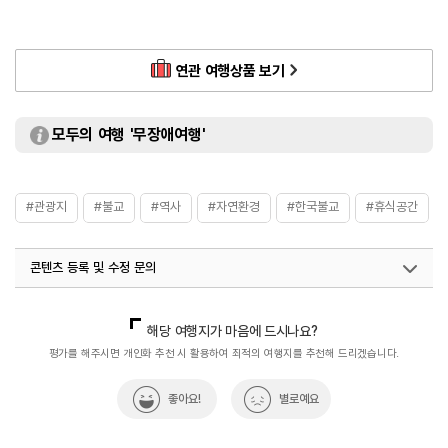
연관 여행상품 보기
모두의 여행 '무장애여행'
#관광지
#불교
#역사
#자연환경
#한국불교
#휴식공간
콘텐츠 등록 및 수정 문의
국내디지털마케팅팀
033-813-3500
해당 여행지가 마음에 드시나요?
평가를 해주시면 개인화 추천 시 활용하여 최적의 여행지를 추천해 드리겠습니다.
좋아요!
별로예요