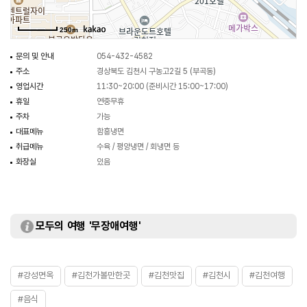
250m
문의 및 안내
054-432-4582
주소
경상북도 김천시 구농고2길 5 (부곡동)
영업시간
11:30~20:00 (준비시간 15:00~17:00)
휴일
연중무휴
주차
가능
대표메뉴
함흥냉면
취급메뉴
수육 / 평양냉면 / 회냉면 등
화장실
있음
모두의 여행 '무장애여행'
#강성면옥
#김천가볼만한곳
#김천맛집
#김천시
#김천여행
#음식