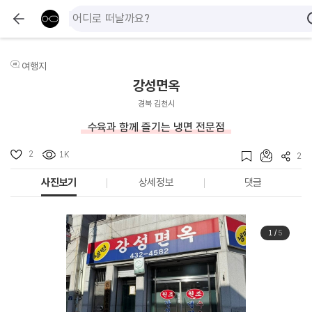
여행지
강성면옥
경북 김천시
수육과 함께 즐기는 냉면 전문점
2
1K
2
사진보기
상세정보
댓글
1
/
5