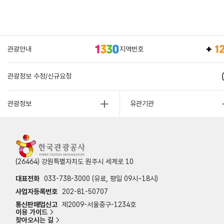
관광안내
지역번호
관광정보 수정/신규요청
관광정보
유관기관
(26464) 강원특별자치도 원주시 세계로 10
대표전화
033-738-3000 (유료, 평일 09시~18시)
사업자등록번호
202-81-50707
통신판매업신고
제2009-서울중구-1234호
이용 가이드
찾아오시는 길