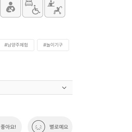
#남양주체험
#놀이기구
좋아요!
별로예요