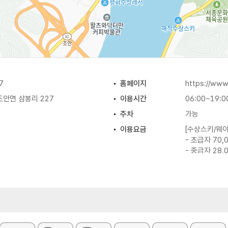
7
홈페이지
https://ww
안면 삼봉리 227
이용시간
06:00~19:0
주차
가능
이용요금
[수상스키/웨
- 초급자 70,
- 중급자 28,
[놀이기구 99
- 오전권 35,
- 오후권 54,
- 종일권 85,
[플라이보드 
- 50,000원
※ 자세한 사항