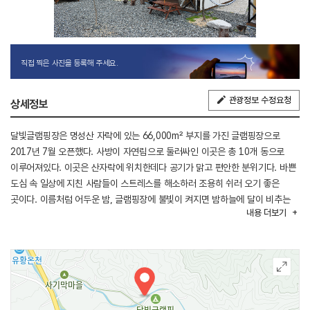
직접 찍은 사진을 등록해 주세요.
관광정보 수정요청
상세정보
달빛글램핑장은 명성산 자락에 있는 66,000m² 부지를 가진 글램핑장으로
2017년 7월 오픈했다. 사방이 자연림으로 둘러싸인 이곳은 총 10개 동으로
이루어져있다. 이곳은 산자락에 위치한데다 공기가 맑고 편안한 분위기다. 바쁜
도심 속 일상에 지친 사람들이 스트레스를 해소하러 조용히 쉬러 오기 좋은
곳이다. 이름처럼 어두운 밤, 글램핑장에 불빛이 켜지면 밤하늘에 달이 비추는
내용
더보기
듯 감성적인 풍경이 펼쳐진다. 넓은 주차장이 있으며 각 동 앞에 해먹이 하나씩
설치되어 있다. 또한 각각 테이블이 설치되어 있어 식사나 티타임을 가지기
좋고, 바비큐 테이블이 설치되어 있어 캠핑의 꽃인 바비큐 파티를 즐길 수 있다.
특히 캠핑장 내에 텃밭이 있어 상추, 옥수수 등을 자유롭게 따먹을 수 있다.
내부에는 냉난방시설이 구비돼 있어, 추울 땐 따뜻하게 더울 땐 시원하게 보낼
수 있다. 또한 캠핑에 필요한 시설이 다 갖춰져 있어 가볍게 찾기 좋은 곳이다.