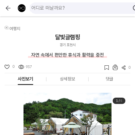
여행지
달빛글램핑
경기 포천시
자연 속에서 편안한 휴식과 활력을 충전
0
937
0
사진보기
상세정보
댓글
1
/
5