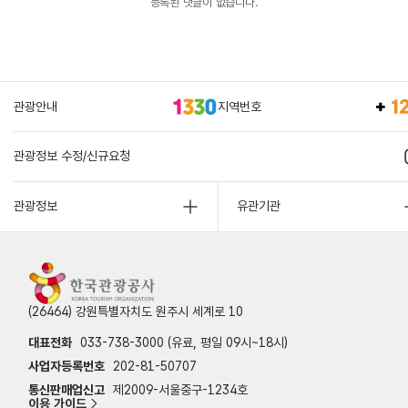
등록된 댓글이 없습니다.
관광안내
지역번호
관광정보 수정/신규요청
관광정보
유관기관
(26464) 강원특별자치도 원주시 세계로 10
대표전화
033-738-3000 (유료, 평일 09시~18시)
사업자등록번호
202-81-50707
통신판매업신고
제2009-서울중구-1234호
이용 가이드