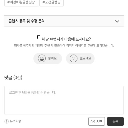
#야경예쁜글램핑장
#포천글램핑
콘텐츠 등록 및 수정 문의
국내디지털마케팅팀
033-813-3500
해당 여행지가 마음에 드시나요?
평가를 해주시면 개인화 추천 시 활용하여 최적의 여행지를 추천해 드리겠습니다.
좋아요!
별로예요
댓글
(
0
건)
유의사항
등록
사진