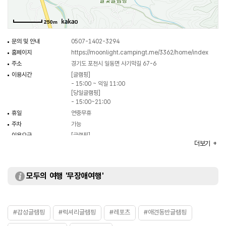
250m
문의 및 안내
0507-1402-3294
홈페이지
https://moonlight.campingt.me/3362/home/index
주소
경기도 포천시 일동면 사기막길 67-6
이용시간
[글램핑]
- 15:00 ~ 익일 11:00
[당일글램핑]
- 15:00~21:00
휴일
연중무휴
주차
가능
이용요금
[글램핑]
더보기
- 69,000원~169,000원
[당일글램핑]
- 59,000원
※ 이용요금은 변동될 수 있으므로 홈페이지 참조 또는 전화
모두의 여행 '무장애여행'
문의 요망
부대시설
전기, 무선인터넷, 장작판매, 온수, 물놀이장, 놀이터, 산책로
주요시설
안전시설 설비사항 소화기:17, 화재감지기:17
#감성글램핑
#럭셔리글램핑
#레포츠
#애견동반글램핑
화장실
가능