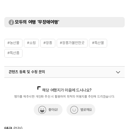
모두의 여행 '무장애여행'
#농산물
#쇼핑
#장흥
#장흥가볼만한곳
#특산물
#특산품
콘텐츠 등록 및 수정 문의
국내디지털마케팅팀
033-813-3500
해당 여행지가 마음에 드시나요?
평가를 해주시면 개인화 추천 시 활용하여 최적의 여행지를 추천해 드리겠습니다.
좋아요!
별로예요
댓글
(
0
건)