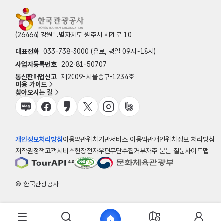
(26464) 강원특별자치도 원주시 세계로 10
대표전화
033-738-3000 (유료, 평일 09시~18시)
사업자등록번호
202-81-50707
통신판매업신고
제2009-서울중구-1234호
이용 가이드
찾아오시는 길
개인정보처리방침
이용약관
위치기반서비스 이용약관
개인위치정보 처리방침
저작권정책
고객서비스헌장
전자우편무단수집거부
자주 묻는 질문
사이트맵
© 한국관광공사