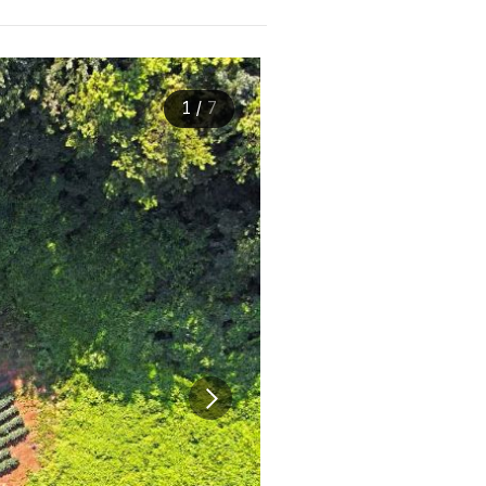
1
/
7