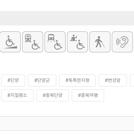
#단양
#단양군
#독특한지형
#변성암
#지질명소
#충북단양
#충북여행