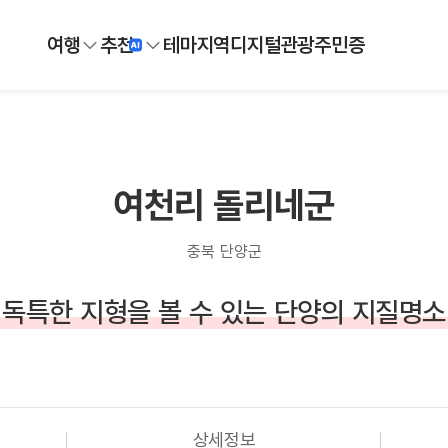
여행
추천
테마
지역
디지털
관광주민증
여천리 돌리네군
충북 단양군
독특한 지형을 볼 수 있는 단양의 지질명소
상세정보