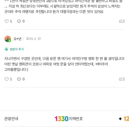
~~ 1관이 제일큰 상영관인데 2층으로 되어있었고 좌석간격은 좀 불편하고 화질도 좀
... 지금 막 최신보다는 아무래도 시설적으로 낡았지만 뭔가 추억의 감성이 느껴지는
곳이라 추억 여행지로 추천합니다! 뭔가 대형극장과는 다른 맛이 있어요
1
0
신고
오*년
2024. 6. 19.
방문자 후기
지나가면서 구경한 곳인데, 다음 방문 땐 여기서 여자친구랑 영화 한 편 볼 생각입니다!
이런 옛날 영화관이 코로나 여파로 여럿 문을 닫아 안타까웠는데, 버텨주어
고마울뿐입니다:)
1
0
신고
관광안내
지역번호