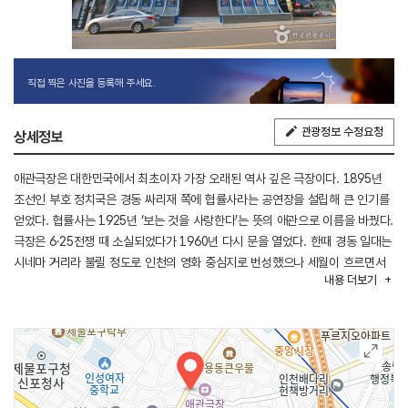
직접 찍은 사진을 등록해 주세요.
관광정보 수정요청
상세정보
애관극장은 대한민국에서 최초이자 가장 오래된 역사 깊은 극장이다. 1895년
조선인 부호 정치국은 경동 싸리재 쪽에 협률사라는 공연장을 설립해 큰 인기를
얻었다. 협률사는 1925년 ‘보는 것을 사랑한다’는 뜻의 애관으로 이름을 바꿨다.
극장은 6·25전쟁 때 소실되었다가 1960년 다시 문을 열었다. 한때 경동 일대는
시네마 거리라 불릴 정도로 인천의 영화 중심지로 번성했으나 세월이 흐르면서
내용
더보기
쇠락의 길로 접어들었다. 다른 극장들이 문을 닫는 상황에서도 애관극장은
살아남았고 2004년에는 최신식 영사기와 디지털 음향 시스템을 갖춘 복합
상영관으로 재탄생했다. 지금도 최신 영화와 더불어 지역 영상 문화 활성화를
위한 다양한 기획 상영과 행사를 진행한다. 단순한 극장을 넘어 여전히 지역의
문화 예술 공간으로 톡톡히 역할을 하고 있다. 극장에 대해 자세히 알아보고
싶다면 애관극장을 소재로 한 다큐멘터리 영화인 영화 <보는 것을 사랑한다>를