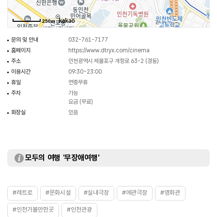
보는 것도 좋다.
250m
문의 및 안내
032-761-7177
홈페이지
https://www.dtryx.com/cinema
주소
인천광역시 제물포구 개항로 63-2 (경동)
이용시간
09:30~23:00
휴일
연중무휴
주차
가능
요금 (무료)
화장실
있음
모두의 여행 '무장애여행'
#레트로
#문화시설
#실내극장
#애관극장
#영화관
#인천가볼만한곳
#인천관광