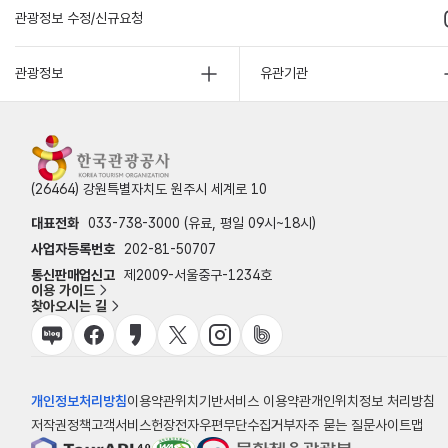
관광정보 수정/신규요청
관광정보
유관기관
(26464) 강원특별자치도 원주시 세계로 10
대표전화
033-738-3000 (유료, 평일 09시~18시)
사업자등록번호
202-81-50707
통신판매업신고
제2009-서울중구-1234호
이용 가이드
찾아오시는 길
개인정보처리방침
이용약관
위치기반서비스 이용약관
개인위치정보 처리방침
저작권정책
고객서비스헌장
전자우편무단수집거부
자주 묻는 질문
사이트맵