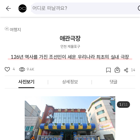
여행지
애관극장
인천 제물포구
126년 역사를 가진 조선인이 세운 우리나라 최초의 실내 극장
4
9.4K
14
사진보기
상세정보
댓글
1
/
11