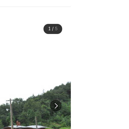
1
/
5