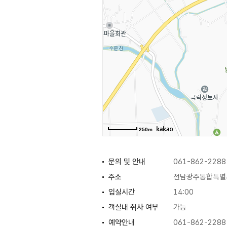
250m
문의 및 안내
061-862-2288
주소
전남광주통합특별시
입실시간
14:00
객실내 취사 여부
가능
예약안내
061-862-2288