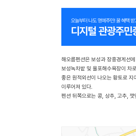
해오름펜션은 보성과 장흥경계선에 자
보성녹차밭 및 율포해수욕장이 차로 
좋은 원적외선이 나오는 황토로 지어져
이루어져 있다.
펜션 뒤쪽으로는 콩, 상추, 고추, 
펜션 앞으로는 좌우에 두 개의 해수
있어 낚시 및 뱃놀이를 즐길 수 있다