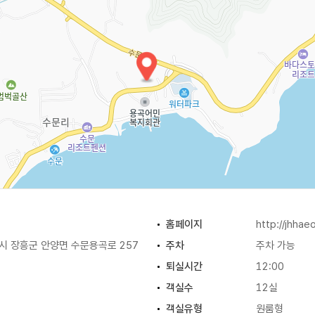
홈페이지
http://jhha
 장흥군 안양면 수문용곡로 257
주차
주차 가능
퇴실시간
12:00
객실수
12실
객실유형
원룸형