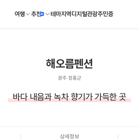
여행
추천
테마
지역
디지털
관광주민증
해오름펜션
광주 장흥군
바다 내음과 녹차 향기가 가득한 곳
상세정보