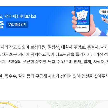
리 잡고 있으며 보성다원, 일림산, 대원사 주암호, 충절사, 서
10~20분 거리에 위치하고 있어 남도관광을 즐기시기에 가장 적
 고향집의 푸근한 정취를 느낄 수 있으며 안채, 별채, 사랑채, 행
깻잎, 옥수수, 감자 등의 무공해 채소가 심어져 있어 펜션을 찾아
욕장과 방파재가 펼쳐져 있어 해변의 운치를 느끼며 해수욕을 즐길
.