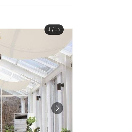
1
/
14