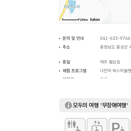
250m
문의 및 안내
041-633-9766
주소
충청남도 홍성군 서
휴일
매주 월요일
체험 프로그램
나만의 왁스타블렛 
입장료
무료
모두의 여행 '무장애여행'