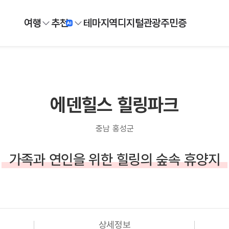
여행
추천
테마
지역
디지털
관광주민증
에덴힐스 힐링파크
충남 홍성군
가족과 연인을 위한 힐링의 숲속 휴양지
상세정보