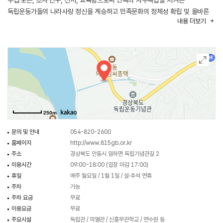
수집‧보존, 조사‧연구, 전시, 교육함으로써 민족의 자주독립을 지켜온
독립운동가들의 나라사랑 정신을 계승하고 민족문화의 정체성 확립 및 올바른
내용
더보기
국가관을 정립하는데 목적을 두고 있다.
또한 경상북도독립운동기념관의 전시실은 독립관과 의열관으로 구성되어
있으며, 1894년 갑오의병부터 1945년 조국 광복 때까지 51년간 펼쳐진 경북
사람들의 국내외 독립운동이 담겨 있다. 의병항쟁을 시작으로 국채보상운동,
자정순국, 만주지역 항일투쟁, 6·10 만세운동, 의열투쟁, 한국광복군 등 경북
사람들의 쉼 없는 항일투쟁과 관련 유물이 소개되어 있다.
또한 의열관은 안동 독립운동의 뿌리가 된 전통마을의 항일투쟁을 한눈에 볼 수
있다. 안동 독립운동의 뿌리가 된 전통마을의 항일투쟁을 전시하고 있는
250m
전시실과 되살아나는 불씨, 나라 위해 목숨 바친 경북 사람들의 51년
독립운동을 영상으로 보여주는 추강영상실, 유아를 위한 교육과 체험공간인
문의 및 안내
054-820-2600
새싹교육실 등으로 구성되어 있다.
홈페이지
http://www.815gb.or.kr
주소
경상북도 안동시 임하면 독립기념관길 2
이용시간
09:00~18:00 (입장 마감 17:00)
휴일
매주 월요일 / 1월 1일 / 설·추석 연휴
주차
가능
주차 요금
무료
이용요금
무료
주요시설
독립관 / 의열관 / 신흥무관학교 / 연수원 등