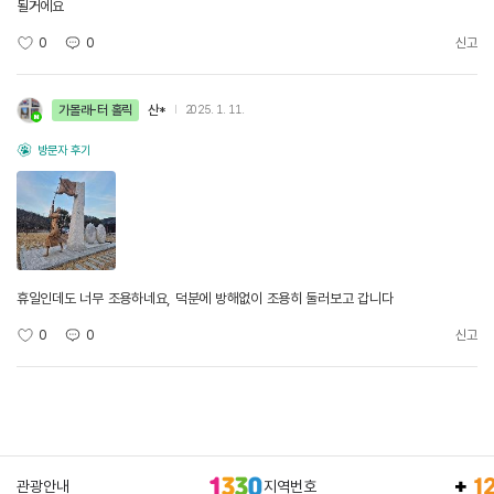
될거에요
0
0
신고
가볼래-터 홀릭
산*
2025. 1. 11.
방문자 후기
휴일인데도 너무 조용하네요, 덕분에 방해없이 조용히 둘러보고 갑니다
0
0
신고
관광안내
지역번호