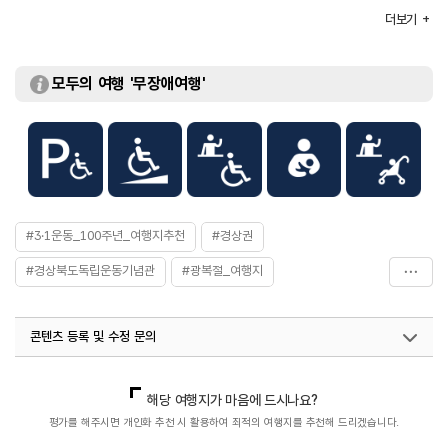
화장실
있음
더보기
체험프로그램
활쏘기 체험 / 사격 체험 / 페인트볼 서바이벌 등
모두의 여행 '무장애여행'
#3·1운동_100주년_여행지추천
#경상권
#경상북도독립운동기념관
#광복절_여행지
#교과서속여행
#문화시설
#미세먼지_피하는_실내여행
콘텐츠 등록 및 수정 문의
#미세먼지_피하는_실내여행
#실내관광지
#실내관광지
#실내여행지
#아이와함께
#역사공부
국내디지털마케팅팀
033-813-3500
열린관광콘텐츠팀(열린관광-모두의여행)
033-738-3425
해당 여행지가 마음에 드시나요?
#역사를품은곳
#역사속
#역사속으로
#역사여행
평가를 해주시면 개인화 추천 시 활용하여 최적의 여행지를 추천해 드리겠습니다.
#역사이야기
#역사탐험