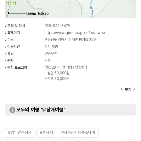
보살상임에도 불구하고 부드러움과 자연스러움이 잘 표현되어 있고 전통적인
소조 기법으로 제작되어 희소성과 예배대상물로서의 빼어난 조형미를 지니고
250m
있는 등 자료로서 가치가 크다. 또 다른 문화유산자료는 물과 육지에서 헤매는
영혼들에게 지내는 불교의식을 모은 책인 ‘김해 관음정사
문의 및 안내
055-342-3679
천지명양수륙재의찬요’이다. 이 책은 1637년에 출판된 것으로 조선시대에
홈페이지
https://www.gimhae.go.kr/tour.web
유행한 전적류으 파악과 다양한 지방본을 비교할 수 있는 중요한 자료이다. 또한
주소
경상남도 김해시 진례면 평지길 299
조선후기 천도재(죽은이의 영혼을 극락에 보내기 위해 치르는 의식)의 변천사
이용시간
상시 개방
연구에 자료적 가치가 높다.
휴일
연중무휴
주차
가능
체험 프로그램
[템플스테이(휴식형 / 맞춤형)]
- 성인 50,000원
- 학생 30,000원
화장실
있음
더보기
모두의 여행 '무장애여행'
#경남관음정사
#관광지
#광음정사템플스테이