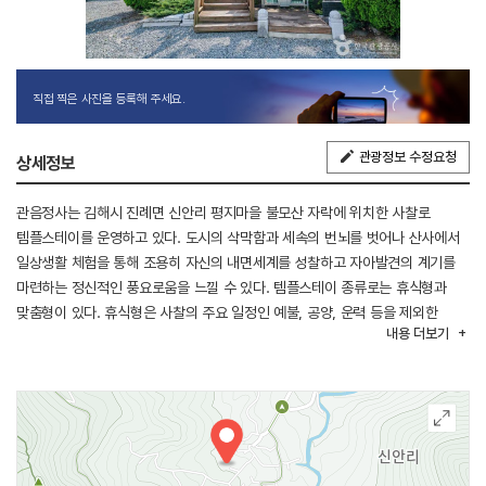
직접 찍은 사진을 등록해 주세요.
관광정보 수정요청
상세정보
관음정사는 김해시 진례면 신안리 평지마을 불모산 자락에 위치한 사찰로
템플스테이를 운영하고 있다. 도시의 삭막함과 세속의 번뇌를 벗어나 산사에서
일상생활 체험을 통해 조용히 자신의 내면세계를 성찰하고 자아발견의 계기를
마련하는 정신적인 풍요로움을 느낄 수 있다. 템플스테이 종류로는 휴식형과
맞춤형이 있다. 휴식형은 사찰의 주요 일정인 예불, 공양, 운력 등을 제외한
내용
더보기
나머지 시간을 산책, 등산, 명상, 도자기공예체험 등 자유롭게 활용하는 형태로
일상에 지친 몸과 마음을 재충전할 수 있다. 맞춤형은 기업이나 각 기관, 단체,
학교 등에서 단체의 특성에 맞게 효과적인 진행을 위해 각 단체별로 원하는
내용으로 진행할 수 있는 프로그램으로 연수교육 등으로 적극 활용할 수 있다.
관음정사에는 경상남도 문화유산자료가 있다. 그중 첫 번째는 ‘김해 관음정사
소조보살좌상’이다. 19세기말 20세기 초의 보살상으로 토제의 소형