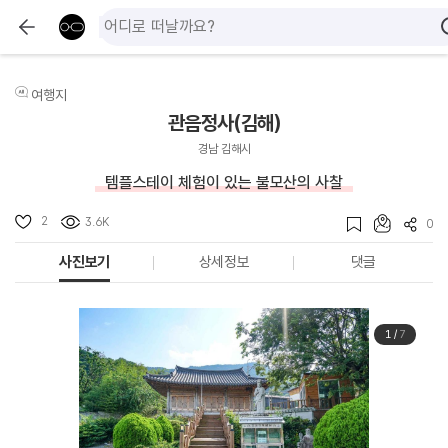
여행지
관음정사(김해)
경남 김해시
템플스테이 체험이 있는 불모산의 사찰
2
3.6K
0
사진보기
상세정보
댓글
1
/
7