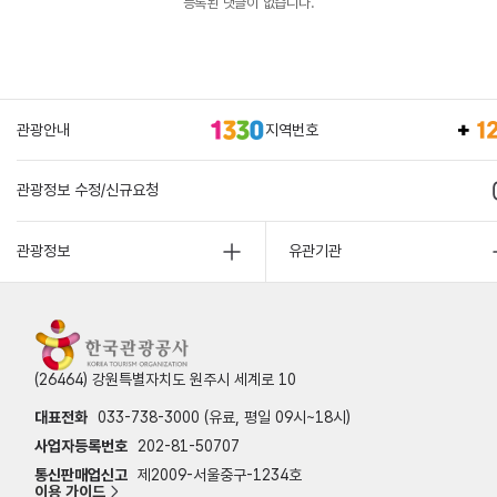
등록된 댓글이 없습니다.
관광안내
지역번호
관광정보 수정/신규요청
관광정보
유관기관
(26464) 강원특별자치도 원주시 세계로 10
대표전화
033-738-3000 (유료, 평일 09시~18시)
사업자등록번호
202-81-50707
통신판매업신고
제2009-서울중구-1234호
이용 가이드