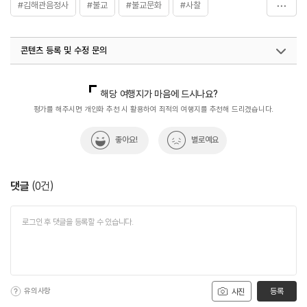
#김해관음정사
#불교
#불교문화
#사찰
#사찰여행
#역사
#자연속으로
#자연환경
콘텐츠 등록 및 수정 문의
#전통사찰
#종교
#한국불교
#휴식공간
#휴식여행
#휴식하기
#휴식하기좋은곳
국내디지털마케팅팀
033-813-3500
해당 여행지가 마음에 드시나요?
평가를 해주시면 개인화 추천 시 활용하여 최적의 여행지를 추천해 드리겠습니다.
좋아요!
별로예요
댓글
(
0
건)
유의사항
등록
사진