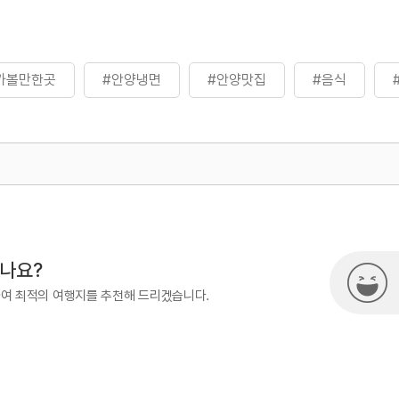
가볼만한곳
#안양냉면
#안양맛집
#음식
500
시나요?
하여 최적의 여행지를 추천해 드리겠습니다.