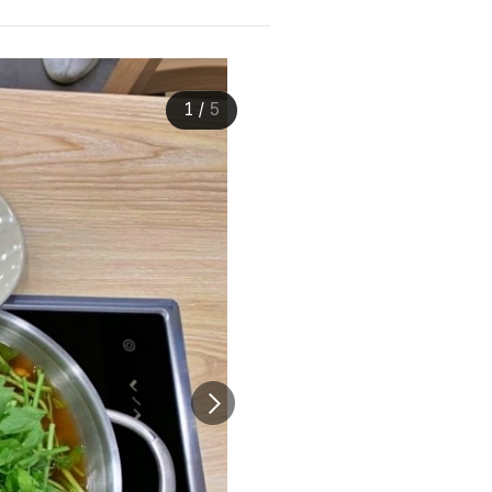
1
/
5