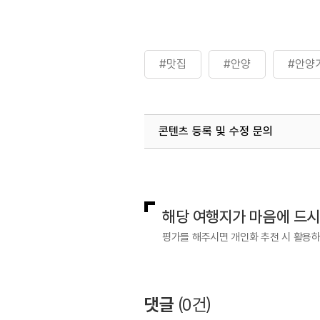
#맛집
#안양
#안양
콘텐츠 등록 및 수정 문의
국내디지털마케팅팀
033-813-3
해당 여행지가 마음에 드
평가를 해주시면 개인화 추천 시 활용
댓글
(
0
건)