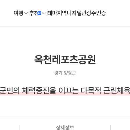
여행
추천
테마
지역
디지털
관광주민증
옥천레포츠공원
경기 양평군
군민의 체력증진을 이끄는 다목적 근린체
상세정보