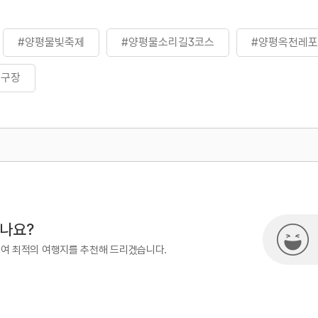
#양평물빛축제
#양평물소리길3코스
#양평옥천레
축구장
500
시나요?
하여 최적의 여행지를 추천해 드리겠습니다.