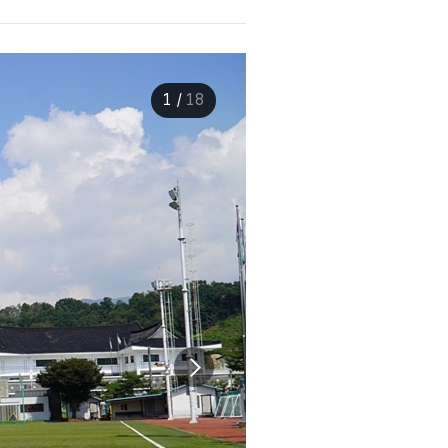
1
/
18