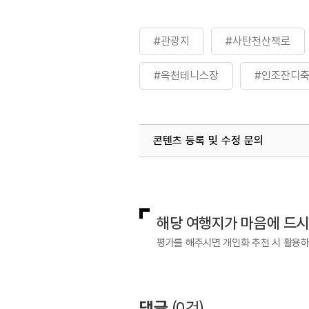
#관광지
#사탄천산책로
#옥천테니스장
#인조잔디
콘텐츠 등록 및 수정 문의
국내디지털마케팅팀
033-813-3
해당 여행지가 마음에 드
평가를 해주시면 개인화 추천 시 활용
댓글
(
0
건)