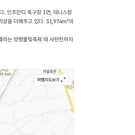
. 인조잔디 축구장 1면, 테니스장
성을 더해주고 있다. 31,974㎡의
열리는 양평물빛축제 때 사탄천까지