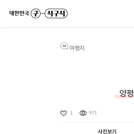
여행지
양평
971
1
사진보기