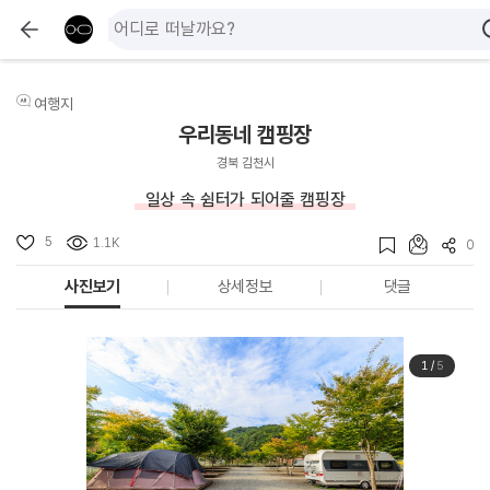
여행지
우리동네 캠핑장
경북 김천시
일상 속 쉼터가 되어줄 캠핑장
5
1.1K
0
사진보기
상세정보
댓글
1
/
5