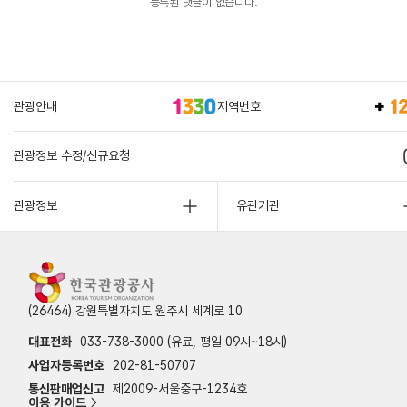
등록된 댓글이 없습니다.
관광안내
지역번호
관광정보 수정/신규요청
관광정보
유관기관
(26464) 강원특별자치도 원주시 세계로 10
대표전화
033-738-3000 (유료, 평일 09시~18시)
사업자등록번호
202-81-50707
통신판매업신고
제2009-서울중구-1234호
이용 가이드