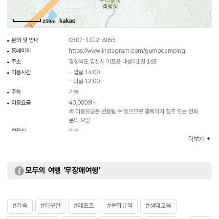
250m
문의 및 안내
0507-1312-8055
홈페이지
https://www.instagram.com/gumocamping
주소
경상북도 김천시 아포읍 대성지1길 165
이용시간
- 입실 14:00
- 퇴실 12:00
주차
가능
이용요금
40,000원~
※ 이용요금은 변동될 수 있으므로 홈페이지 참조 또는 전화
문의 요망
화장실
있음
더보기
모두의 여행 '무장애여행'
#가족
#깨끗한
#레포츠
#문화유적
#생태교육