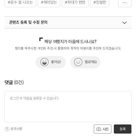
#온수 잘 나오는
#재미있는
#차대기 편한
#친절한
#커플
#힐링
콘텐츠 등록 및 수정 문의
국내디지털마케팅팀
033-813-3500
해당 여행지가 마음에 드시나요?
평가를 해주시면 개인화 추천 시 활용하여 최적의 여행지를 추천해 드리겠습니다.
좋아요!
별로예요
댓글
(
0
건)
유의사항
등록
사진