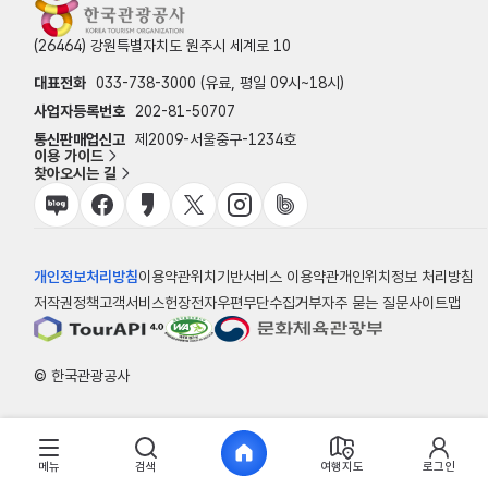
(26464) 강원특별자치도 원주시 세계로 10
대표전화
033-738-3000 (유료, 평일 09시~18시)
사업자등록번호
202-81-50707
통신판매업신고
제2009-서울중구-1234호
이용 가이드
찾아오시는 길
개인정보처리방침
이용약관
위치기반서비스 이용약관
개인위치정보 처리방침
저작권정책
고객서비스헌장
전자우편무단수집거부
자주 묻는 질문
사이트맵
© 한국관광공사
메뉴
검색
여행지도
로그인