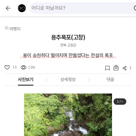
여행지
용추폭포(고창)
전북 고창군
용이 승천하다 떨어지며 만들었다는 전설의 폭포
16
2.8K
3
사진보기
상세정보
댓글
1
/
4