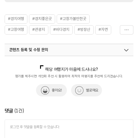
#경치여행
#경치좋은곳
#고창가볼만한곳
#고창여행
#관광지
#바다경치
#방장산
#자연
#자연속으로
#자연여행
#자연좋은곳
#자연풍경
콘텐츠 등록 및 수정 문의
#자연환경
#폭포
국내디지털마케팅팀
033-813-3500
해당 여행지가 마음에 드시나요?
평가를 해주시면 개인화 추천 시 활용하여 최적의 여행지를 추천해 드리겠습니다.
좋아요!
별로예요
댓글
(
1
건)