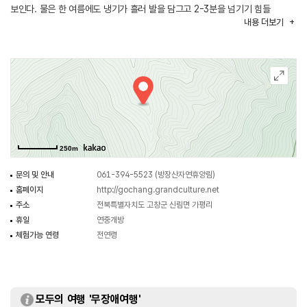
보인다. 물은 한 여름에도 냉기가 흘러 발을 담그고 2-3분을 넘기기 힘들
내용
더보기
정도로 차가우며, 주위는 온통 바위와 숲으로 우거져 있어 밖에서도 잘 보이지
않을 정도이다. 그 경치가 말할 수 없이 좋아 사시사철 이곳을 찾는 이들의
발길이 끊이지 않는다고 한다.
용추폭포에는 전설이 담겨 있다. 하늘로 오르던 용이 아낙네와 눈이 마주치고,
그만 용소로 떨어져 큰 지네로 변하고 말았다. 이 용이 떨어진 곳에 깊은
웅덩이가 생기고 평지가 깊이 파이면서 20여 척의 절벽이 생겨 지금의 폭포가
되었다고 한다.
250m
문의 및 안내
061-394-5523 (방장산자연휴양림)
홈페이지
http://gochang.grandculture.net
주소
전북특별자치도 고창군 신림면 가평리
휴일
연중개방
체험가능 연령
전연령
모두의 여행 '무장애여행'