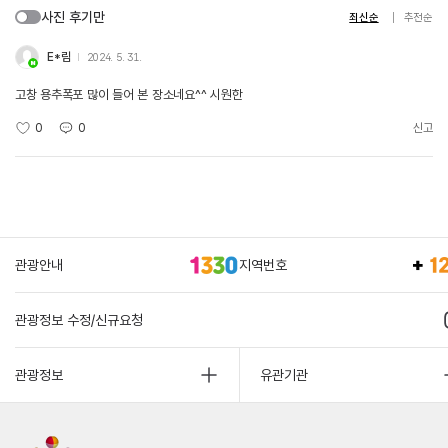
사진 후기만
최신순
추천순
E*림
2024. 5. 31.
고창 용추폭포 많이 들어 본 장소네요^^ 시원한
0
0
신고
관광안내
지역번호
관광정보 수정/신규요청
관광정보
유관기관