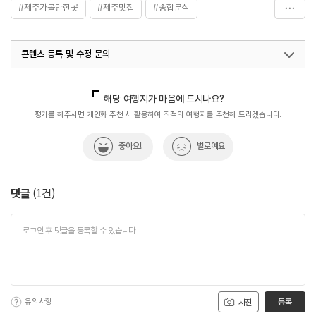
#제주가볼만한곳
#제주맛집
#종합분식
#친구와함께
콘텐츠 등록 및 수정 문의
국내디지털마케팅팀
033-813-3500
해당 여행지가 마음에 드시나요?
평가를 해주시면 개인화 추천 시 활용하여 최적의 여행지를 추천해 드리겠습니다.
좋아요!
별로예요
댓글
(
1
건)
유의사항
등록
사진