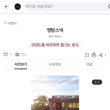
여행지
명랑스낵
제주 제주시
비양도를 바라보며 즐기는 분식
2
736
1
사진보기
상세정보
댓글
1
/
5