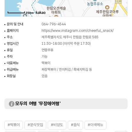
250m
문의 및 안내
064-796-4544
홈페이지
https://www.instagram.com/cheerful_snack/
주소
제주특별자치도 제주시 한림읍 한림로 585
영업시간
11:30~18:00 (마지막 주문 17:30)
휴일
연중무휴
주차
가능
대표메뉴
떡볶이
취급메뉴
짜장떡볶이 / 한치튀김 / 흑돼지튀김 등
화장실
있음
모두의 여행 '무장애여행'
#떡볶이
#분식맛집
#비양도
#음식
#이색메뉴