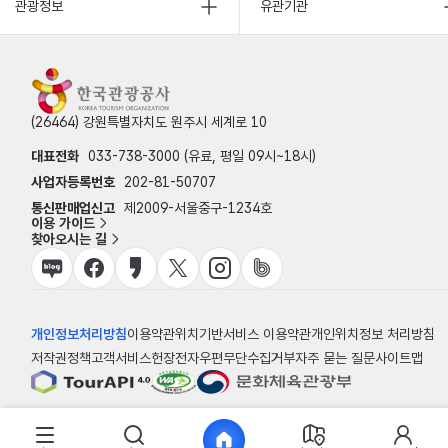
관광정보
유관기관
(26464) 강원특별자치도 원주시 세계로 10
대표전화
033-738-3000 (유료, 평일 09시~18시)
사업자등록번호
202-81-50707
통신판매업신고
제2009-서울중구-1234호
이용 가이드
찾아오시는 길
개인정보처리방침
이용약관
위치기반서비스 이용약관
개인위치정보 처리방침
저작권정책
고객서비스헌장
전자우편무단수집거부
자주 묻는 질문
사이트맵
© 한국관광공사