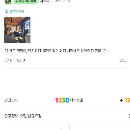
추억의 배지콕콕
서**니
2024. 9. 15.
방문자 후기
2인세트 떡볶이, 한치튀김, 흑돼지말이 튀김 시켜서 먹었어요 강추합니다
0
0
신고
관광안내
지역번호
관광정보 수정/신규요청