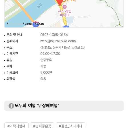
250m
문의 및 안내
0507-1385-0134
홈페이지
http://jinjurailbike.com/
주소
경상남도 진주시 내동면 망경로 13
이용시간
09:00~17:30
휴일
연중무휴
주차
가능
이용요금
9,000원
화장실
있음
모두의 여행 '무장애여행'
#가족과함께
#경치좋은곳
#꿀잼_액티비티