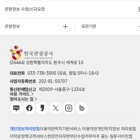
관광정보 수정/신규요청
관광정보
유관기관
(26464) 강원특별자치도 원주시 세계로 10
대표전화
033-738-3000 (유료, 평일 09시~18시)
사업자등록번호
202-81-50707
통신판매업신고
제2009-서울중구-1234호
이용 가이드
찾아오시는 길
개인정보처리방침
이용약관
위치기반서비스 이용약관
개인위치정보 처리방침
저작권정책
고객서비스헌장
전자우편무단수집거부
자주 묻는 질문
사이트맵