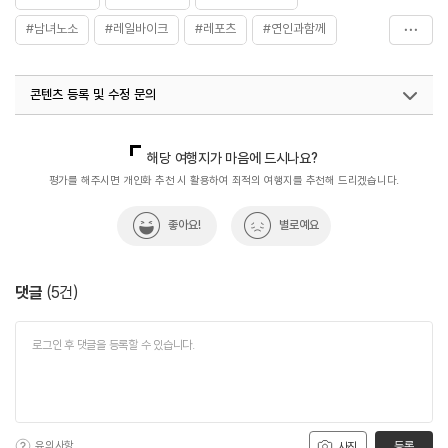
#남녀노소
#레일바이크
#레포츠
#연인과함께
#이색체험
#진주가볼만한곳
#진주여행
#추억여행
콘텐츠 등록 및 수정 문의
국내디지털마케팅팀
033-813-3500
열린관광콘텐츠팀(열린관광-모두의여행)
033-738-3425
해당 여행지가 마음에 드시나요?
평가를 해주시면 개인화 추천 시 활용하여 최적의 여행지를 추천해 드리겠습니다.
좋아요!
별로예요
댓글
(
5
건)
유의사항
등록
사진