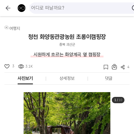
여행지
청천 화양동관광농원 초롱이캠핑장
충북 괴산군
시원하게 흐르는 화양계곡 옆 캠핑장
3
3.1K
4
사진보기
상세정보
댓글
1
/
10