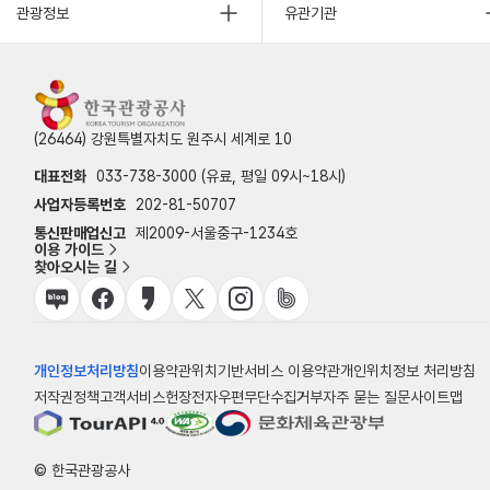
관광정보
유관기관
(26464) 강원특별자치도 원주시 세계로 10
대표전화
033-738-3000 (유료, 평일 09시~18시)
사업자등록번호
202-81-50707
통신판매업신고
제2009-서울중구-1234호
이용 가이드
찾아오시는 길
개인정보처리방침
이용약관
위치기반서비스 이용약관
개인위치정보 처리방침
저작권정책
고객서비스헌장
전자우편무단수집거부
자주 묻는 질문
사이트맵
© 한국관광공사