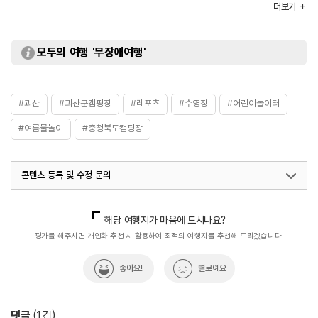
주차
가능
더보기
주차 요금
무료
이용요금
35,000원~140,000원
※ 이용요금은 변동될 수 있으므로 홈페이지 참조 또는 전화
모두의 여행 '무장애여행'
문의 요망
화장실
있음
#괴산
#괴산군캠핑장
#레포츠
#수영장
#어린이놀이터
#여름물놀이
#충청북도캠핑장
콘텐츠 등록 및 수정 문의
국내디지털마케팅팀
033-813-3500
해당 여행지가 마음에 드시나요?
평가를 해주시면 개인화 추천 시 활용하여 최적의 여행지를 추천해 드리겠습니다.
좋아요!
별로예요
댓글
(
1
건)