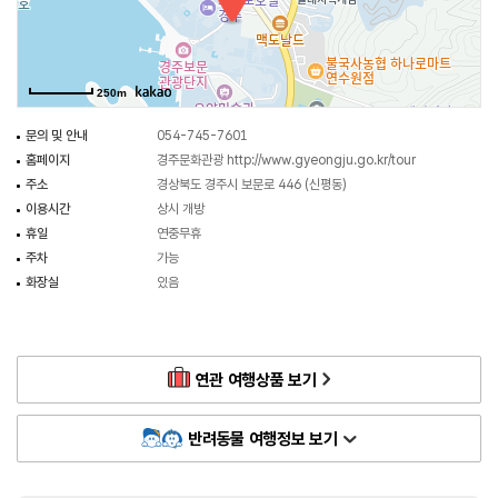
곳마다 온통 벚꽃 천지이지만 그중에서 특히 이곳 보문호 주위와 불국사 공원
벚꽃이 한층 기염을 토한다. 바람이라도 부는 날이면 꽃송이가 눈발처럼 날려
환상적인 경관을 연출한다.
250m
문의 및 안내
054-745-7601
홈페이지
경주문화관광
http://www.gyeongju.go.kr/tour
주소
경상북도 경주시 보문로 446 (신평동)
이용시간
상시 개방
휴일
연중무휴
주차
가능
화장실
있음
연관 여행상품 보기
반려동물 여행정보 보기