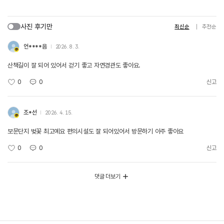
사진 후기만
최신순
추천순
언****음
2026. 8. 3.
산책길이 잘 되어 있어서 걷기 좋고 자연경관도 좋아요.
0
0
신고
조*선
2026. 4. 15.
보문단지 벚꽃 최고예요 편의시설도 잘 되어있어서 방문하기 아주 좋아요
0
0
신고
댓글 더보기