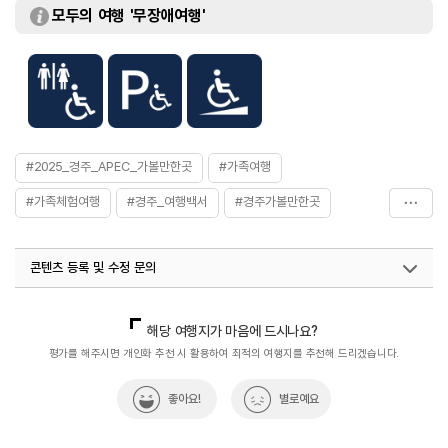
모두의 여행 '무장애여행'
#2025_경주_APEC_가볼만한곳
#가족여행
#가족체험여행
#경주_여행백서
#경주가볼만한곳
#경주보문관광단지
#경주여행
#관광지
콘텐츠 등록 및 수정 문의
#교과서속여행
#반려견동반여행지
#반려동물
#반려동물동반여행지
#벚꽃명소추천
#벚꽃명소추천
국내디지털마케팅팀
033-813-3500
열린관광콘텐츠팀(열린관광-모두의여행)
033-738-3425
해당 여행지가 마음에 드시나요?
#보문단지
#아이와함께
#역사공부
#역사관광지
평가를 해주시면 개인화 추천 시 활용하여 최적의 여행지를 추천해 드리겠습니다.
#역사속
#역사속으로
#역사유적지
#역사탐방
좋아요!
별로예요
#연인과함께
#전통&역사문화체험
#친구와함께