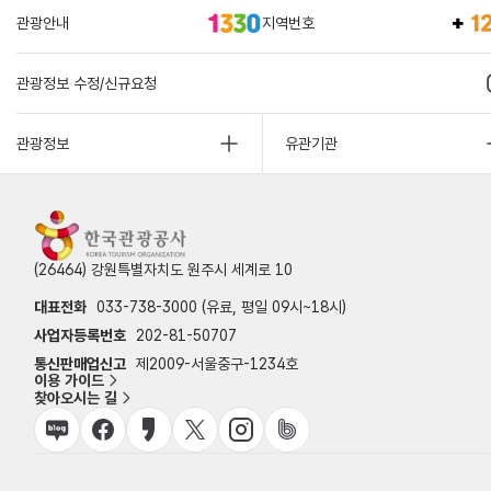
관광안내
지역번호
관광정보 수정/신규요청
관광정보
유관기관
(26464) 강원특별자치도 원주시 세계로 10
대표전화
033-738-3000 (유료, 평일 09시~18시)
사업자등록번호
202-81-50707
통신판매업신고
제2009-서울중구-1234호
이용 가이드
찾아오시는 길