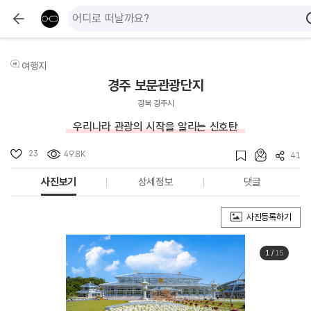
여행지
경주 보문관광단지
경북 경주시
우리나라 관광의 시작을 알리는 신호탄
23
49.8K
41
사진보기
상세정보
댓글
사진등록하기
1
/
15