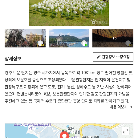
+ 13
관광정보 수정요청
상세정보
경주 보문 단지는 경주 시가지에서 동쪽으로 약 10여㎞ 정도 떨어진 명활산 옛
성터에 보문호를 중심으로 조성되었다. 보문관광단지는 전 지역이 온천지구 및
관광특구로 지정되어 있고 도로, 전기, 통신, 상하수도 등 기반 시설이 완비되어
있으며 컨벤션시티로의 육성, 보문관광단지와 연계한 감포 관광단지의 개발을
추진하고 있는 등 국제적 수준의 종합관광 휴양 단지로 자리를 잡아가고 있다.
내용
더보기
총 8,000,036㎡(242만 평)의 대지에 국제적 규모의 최고급 호텔, 가족단위의
콘도미니엄, 골프장, 각종 수상시설, 산책로, 보문호와 고사분수 등 수많은
위락시설을 갖춘 경주의 사랑방이라고 일컫는 종합관광 휴양지이다.
경주지역에는 특히 벚나무가 많다. 어느 특정 지역에만 많은 것이 아니라 도시
전체가 벚꽃 천지인 것이 다른 지역과 다르다. 4월 개화기 때에는 발길 닿는