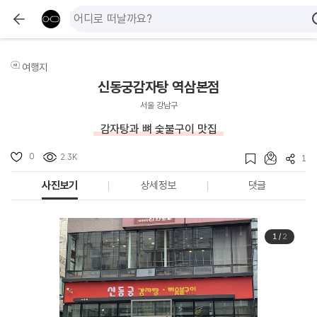
여행지
신동궁감자탕 역삼본점
서울 강남구
감자탕과 뼈 숯불구이 맛집
0
2.3K
1
사진보기
상세정보
댓글
1
/
2