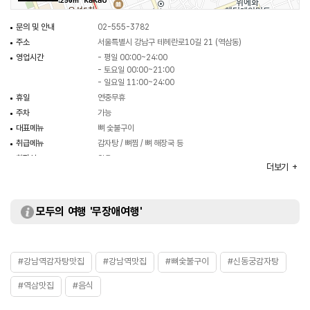
250m
문의 및 안내
02-555-3782
주소
서울특별시 강남구 테헤란로10길 21 (역삼동)
영업시간
- 평일 00:00~24:00
- 토요일 00:00~21:00
- 일요일 11:00~24:00
휴일
연중무휴
주차
가능
대표메뉴
뼈 숯불구이
취급메뉴
감자탕 / 뼈찜 / 뼈 해장국 등
화장실
있음
더보기
모두의 여행 '무장애여행'
#강남역감자탕맛집
#강남역맛집
#뼈숯불구이
#신동궁감자탕
#역삼맛집
#음식