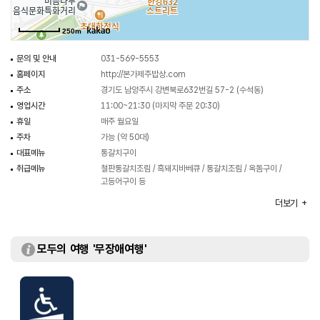
250m
문의 및 안내
031-569-5553
홈페이지
http://본가제주밥상.com
주소
경기도 남양주시 강변북로632번길 57-2 (수석동)
영업시간
11:00~21:30 (마지막 주문 20:30)
휴일
매주 월요일
주차
가능 (약 50대)
대표메뉴
통갈치구이
취급메뉴
철판통갈치조림 / 흑돼지바베큐 / 통갈치조림 / 옥돔구이 /
고등어구이 등
화장실
있음
더보기
모두의 여행 '무장애여행'