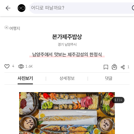
여행지
본가제주밥상
경기 남양주시
남양주에서 맛보는 제주감성의 한정식
4
1.6K
1
사진보기
상세정보
댓글
1
/
14