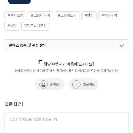
#갈치조림
#고등어구이
#고등어조림
#맛집
#옥돔구이
#음식
#제주갈치구이
콘텐츠 등록 및 수정 문의
국내디지털마케팅팀
033-813-3500
열린관광콘텐츠팀(열린관광-모두의여행)
033-738-3425
해당 여행지가 마음에 드시나요?
평가를 해주시면 개인화 추천 시 활용하여 최적의 여행지를 추천해 드리겠습니다.
좋아요!
별로예요
댓글
(
1
건)